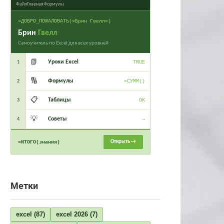
Файл
Главная
Формулы
=ДОБРО_ПОЖАЛОВАТЬ(«Брин Гвелл»)
Брин
Гвелл
Самоучитель по Excel для всех уровней
📗
Уроки Excel
1
TRUE
🔢
Формулы
2
=СУММ()
📋
Таблицы
3
OK
💡
Советы
4
→
Открыть →
=ИТОГО(знания)
Метки
excel
(87)
excel 2026
(7)