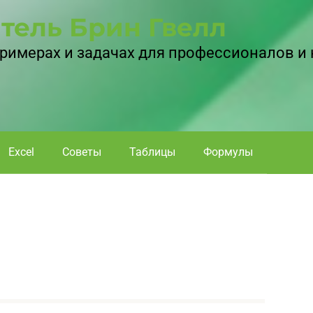
тель Брин Гвелл
 примерах и задачах для профессионалов и
Excel
Советы
Таблицы
Формулы