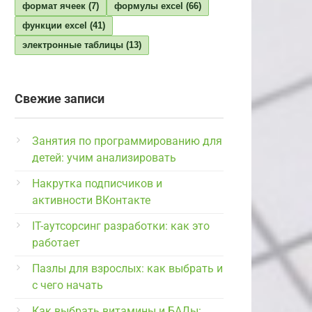
формат ячеек
(7)
формулы excel
(66)
функции excel
(41)
электронные таблицы
(13)
Свежие записи
Занятия по программированию для
детей: учим анализировать
Накрутка подписчиков и
активности ВКонтакте
IT-аутсорсинг разработки: как это
работает
Пазлы для взрослых: как выбрать и
с чего начать
Как выбрать витамины и БАДы: