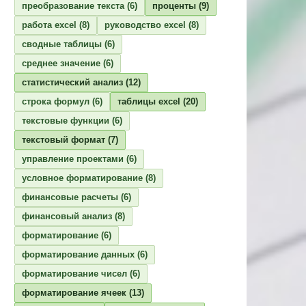
преобразование текста
(6)
проценты
(9)
работа excel
(8)
руководство excel
(8)
сводные таблицы
(6)
среднее значение
(6)
статистический анализ
(12)
строка формул
(6)
таблицы excel
(20)
текстовые функции
(6)
текстовый формат
(7)
управление проектами
(6)
условное форматирование
(8)
финансовые расчеты
(6)
финансовый анализ
(8)
форматирование
(6)
форматирование данных
(6)
форматирование чисел
(6)
форматирование ячеек
(13)