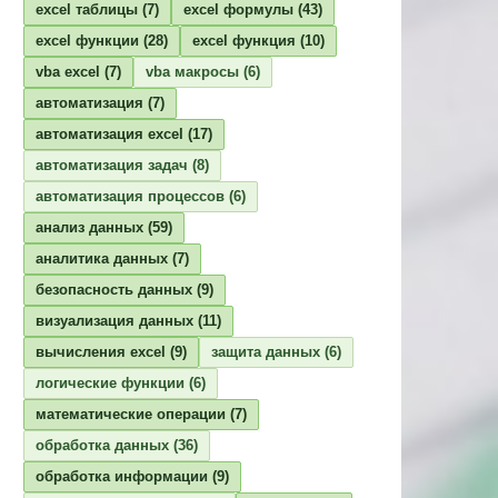
excel таблицы
(7)
excel формулы
(43)
excel функции
(28)
excel функция
(10)
vba excel
(7)
vba макросы
(6)
автоматизация
(7)
автоматизация excel
(17)
автоматизация задач
(8)
автоматизация процессов
(6)
анализ данных
(59)
аналитика данных
(7)
безопасность данных
(9)
визуализация данных
(11)
вычисления excel
(9)
защита данных
(6)
логические функции
(6)
математические операции
(7)
обработка данных
(36)
обработка информации
(9)