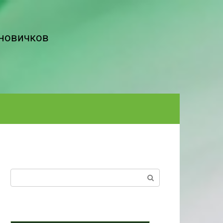
 новичков
Поиск: