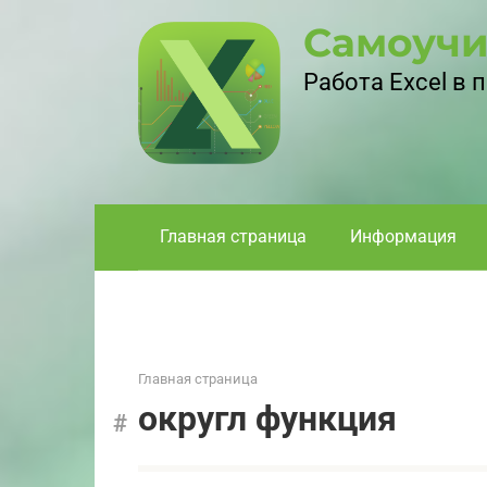
Перейти
Самоучи
к
контенту
Работа Excel в
Главная страница
Информация
Главная страница
округл функция