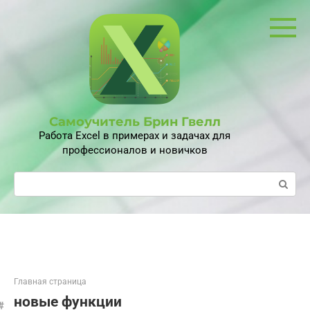
Перейти
к
контенту
Самоучитель Брин Гвелл
Работа Excel в примерах и задачах для
профессионалов и новичков
Поиск:
Главная страница
новые функции