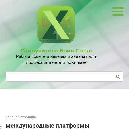
Перейти
к
контенту
Самоучитель Брин Гвелл
Работа Excel в примерах и задачах для
профессионалов и новичков
Поиск:
Главная страница
международные платформы