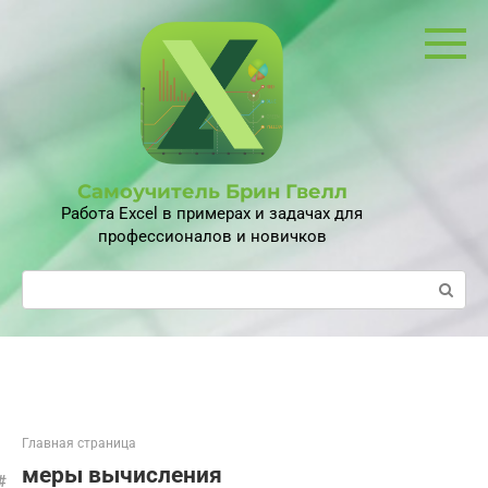
Перейти
к
контенту
Самоучитель Брин Гвелл
Работа Excel в примерах и задачах для
профессионалов и новичков
Поиск:
Главная страница
меры вычисления