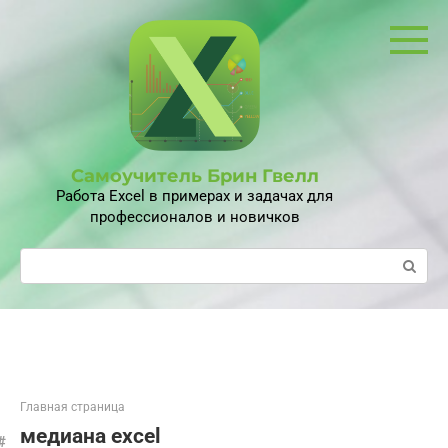
Перейти
к
контенту
Самоучитель Брин Гвелл
Работа Excel в примерах и задачах для
профессионалов и новичков
Поиск:
Главная страница
медиана excel