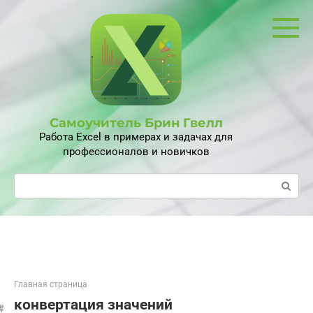
Перейти
к
контенту
Самоучитель Брин Гвелл
Работа Excel в примерах и задачах для
профессионалов и новичков
Поиск:
Главная страница
конвертация значений