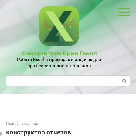
Перейти
к
контенту
Самоучитель Брин Гвелл
Работа Excel в примерах и задачах для
профессионалов и новичков
Поиск:
Главная страница
конструктор отчетов