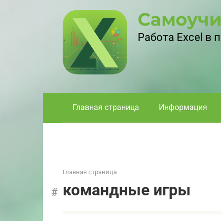
Перейти
Самоучи
к
контенту
Работа Excel в
Главная страница
Информация
Главная страница
командные игры