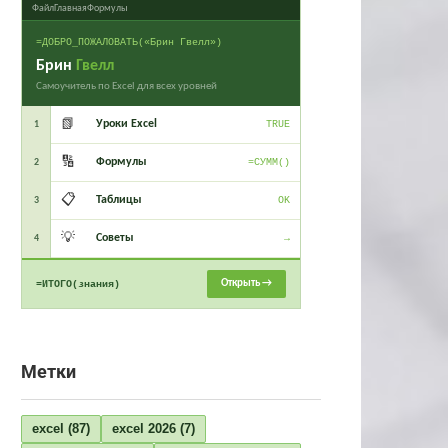
Файл
Главная
Формулы
=ДОБРО_ПОЖАЛОВАТЬ(«Брин Гвелл»)
Брин
Гвелл
Самоучитель по Excel для всех уровней
📗
Уроки Excel
1
TRUE
🔢
Формулы
2
=СУММ()
📋
Таблицы
3
OK
💡
Советы
4
→
Открыть →
=ИТОГО(знания)
Метки
excel
(87)
excel 2026
(7)