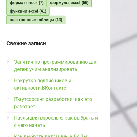
формат ячеек
(7)
формулы excel
(66)
функции excel
(41)
электронные таблицы
(13)
Свежие записи
Занятия по программированию для
детей: учим анализировать
Накрутка подписчиков и
активности ВКонтакте
IT-аутсорсинг разработки: как это
работает
Пазлы для взрослых: как выбрать и
с чего начать
Как выбрать витамины и БАДы: