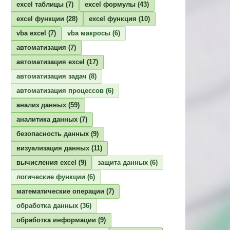
excel таблицы
(7)
excel формулы
(43)
excel функции
(28)
excel функция
(10)
vba excel
(7)
vba макросы
(6)
автоматизация
(7)
автоматизация excel
(17)
автоматизация задач
(8)
автоматизация процессов
(6)
анализ данных
(59)
аналитика данных
(7)
безопасность данных
(9)
визуализация данных
(11)
вычисления excel
(9)
защита данных
(6)
логические функции
(6)
математические операции
(7)
обработка данных
(36)
обработка информации
(9)