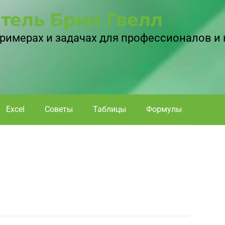
тель Брин Гвелл
 примерах и задачах для профессионалов и
Excel
Советы
Таблицы
Формулы