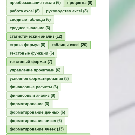
преобразование текста
(6)
проценты
(9)
работа excel
(8)
руководство excel
(8)
сводные таблицы
(6)
среднее значение
(6)
статистический анализ
(12)
строка формул
(6)
таблицы excel
(20)
текстовые функции
(6)
текстовый формат
(7)
управление проектами
(6)
условное форматирование
(8)
финансовые расчеты
(6)
финансовый анализ
(8)
форматирование
(6)
форматирование данных
(6)
форматирование чисел
(6)
форматирование ячеек
(13)