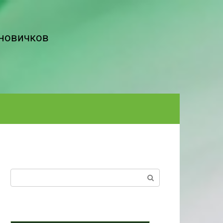
 новичков
Поиск: