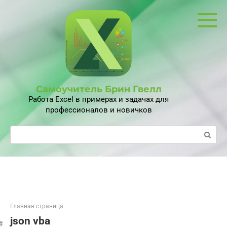
Перейти
к
контенту
Самоучитель Брин Гвелл
Работа Excel в примерах и задачах для
профессионалов и новичков
Поиск:
Главная страница
json vba