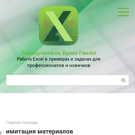
Перейти
к
контенту
Самоучитель Брин Гвелл
Работа Excel в примерах и задачах для
профессионалов и новичков
Поиск:
Главная страница
имитация материалов