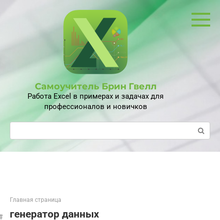
Перейти
к
контенту
Самоучитель Брин Гвелл
Работа Excel в примерах и задачах для
профессионалов и новичков
Поиск:
Главная страница
генератор данных