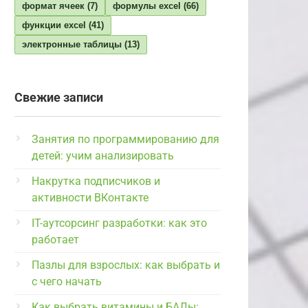
формат ячеек
(7)
формулы excel
(66)
функции excel
(41)
электронные таблицы
(13)
Свежие записи
Занятия по программированию для
детей: учим анализировать
Накрутка подписчиков и
активности ВКонтакте
IT-аутсорсинг разработки: как это
работает
Пазлы для взрослых: как выбрать и
с чего начать
Как выбрать витамины и БАДы: