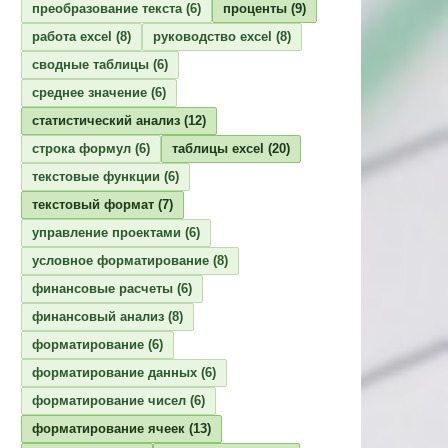
преобразование текста
(6)
проценты
(9)
работа excel
(8)
руководство excel
(8)
сводные таблицы
(6)
среднее значение
(6)
статистический анализ
(12)
строка формул
(6)
таблицы excel
(20)
текстовые функции
(6)
текстовый формат
(7)
управление проектами
(6)
условное форматирование
(8)
финансовые расчеты
(6)
финансовый анализ
(8)
форматирование
(6)
форматирование данных
(6)
форматирование чисел
(6)
форматирование ячеек
(13)