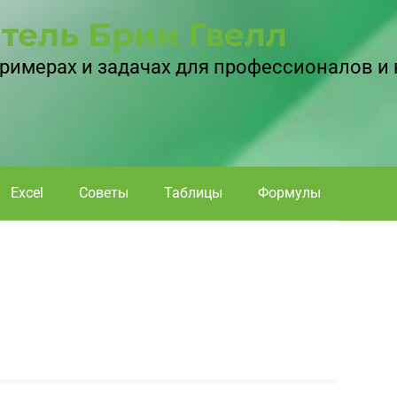
тель Брин Гвелл
 примерах и задачах для профессионалов и
Excel
Советы
Таблицы
Формулы