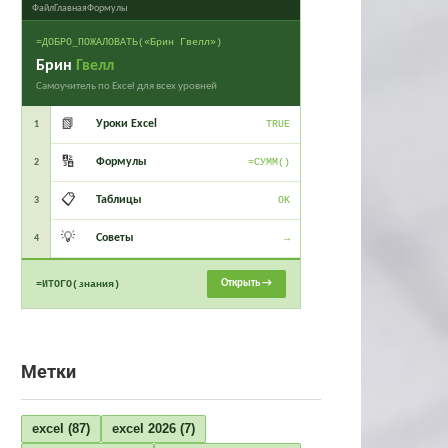
Файл
Главная
Формулы
=ДОБРО_ПОЖАЛОВАТЬ(«Брин Гвелл»)
Брин
Гвелл
Самоучитель по Excel для всех уровней
📗
Уроки Excel
1
TRUE
🔢
Формулы
2
=СУММ()
📋
Таблицы
3
OK
💡
Советы
4
→
Открыть →
=ИТОГО(знания)
Метки
excel
(87)
excel 2026
(7)