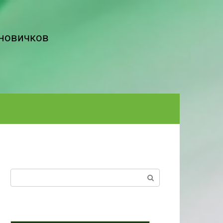
 новичков
Поиск: