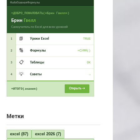
Файл
Главная
Формулы
=ДОБРО_ПОЖАЛОВАТЬ(«Брин Гвелл»)
Брин
Гвелл
Самоучитель по Excel для всех уровней
📗
Уроки Excel
1
TRUE
🔢
Формулы
2
=СУММ()
📋
Таблицы
3
OK
💡
Советы
4
→
Открыть →
=ИТОГО(знания)
Метки
excel
(87)
excel 2026
(7)