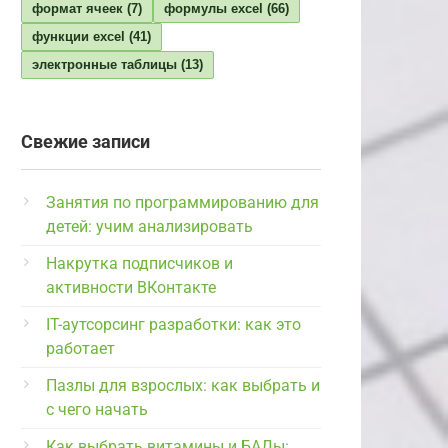
формат ячеек
(7)
формулы excel
(66)
функции excel
(41)
электронные таблицы
(13)
Свежие записи
Занятия по программированию для
детей: учим анализировать
Накрутка подписчиков и
активности ВКонтакте
IT-аутсорсинг разработки: как это
работает
Пазлы для взрослых: как выбрать и
с чего начать
Как выбрать витамины и БАДы: