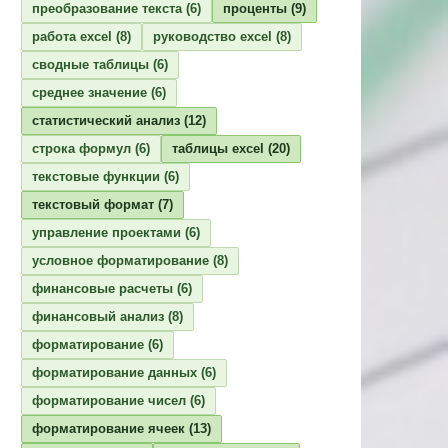
преобразование текста
(6)
проценты
(9)
работа excel
(8)
руководство excel
(8)
сводные таблицы
(6)
среднее значение
(6)
статистический анализ
(12)
строка формул
(6)
таблицы excel
(20)
текстовые функции
(6)
текстовый формат
(7)
управление проектами
(6)
условное форматирование
(8)
финансовые расчеты
(6)
финансовый анализ
(8)
форматирование
(6)
форматирование данных
(6)
форматирование чисел
(6)
форматирование ячеек
(13)