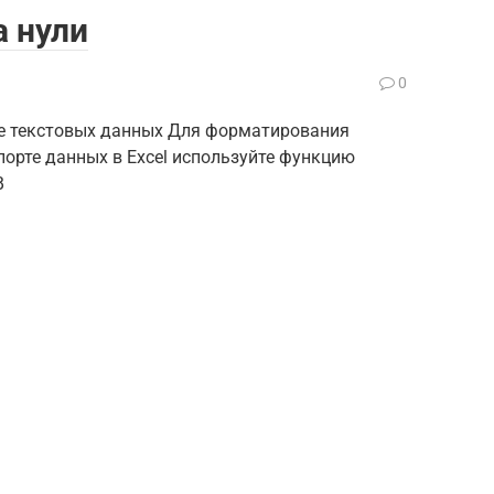
а нули
0
те текстовых данных Для форматирования
порте данных в Excel используйте функцию
В