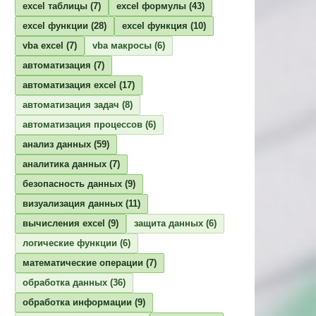
excel таблицы
(7)
excel формулы
(43)
excel функции
(28)
excel функция
(10)
vba excel
(7)
vba макросы
(6)
автоматизация
(7)
автоматизация excel
(17)
автоматизация задач
(8)
автоматизация процессов
(6)
анализ данных
(59)
аналитика данных
(7)
безопасность данных
(9)
визуализация данных
(11)
вычисления excel
(9)
защита данных
(6)
логические функции
(6)
математические операции
(7)
обработка данных
(36)
обработка информации
(9)