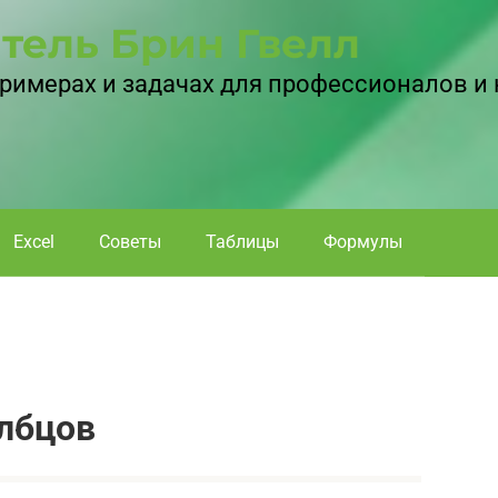
тель Брин Гвелл
 примерах и задачах для профессионалов и
Excel
Советы
Таблицы
Формулы
лбцов