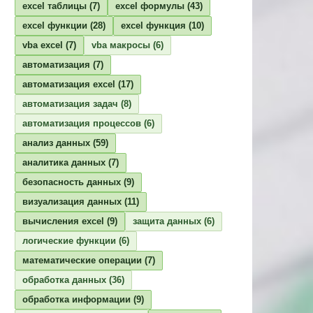
excel таблицы
(7)
excel формулы
(43)
excel функции
(28)
excel функция
(10)
vba excel
(7)
vba макросы
(6)
автоматизация
(7)
автоматизация excel
(17)
автоматизация задач
(8)
автоматизация процессов
(6)
анализ данных
(59)
аналитика данных
(7)
безопасность данных
(9)
визуализация данных
(11)
вычисления excel
(9)
защита данных
(6)
логические функции
(6)
математические операции
(7)
обработка данных
(36)
обработка информации
(9)