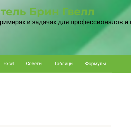
тель Брин Гвелл
 примерах и задачах для профессионалов и
Excel
Советы
Таблицы
Формулы