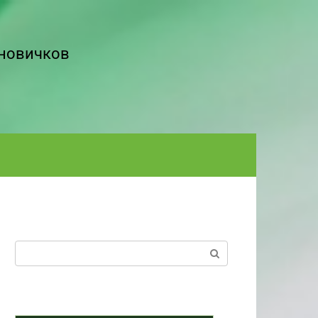
 новичков
Поиск: