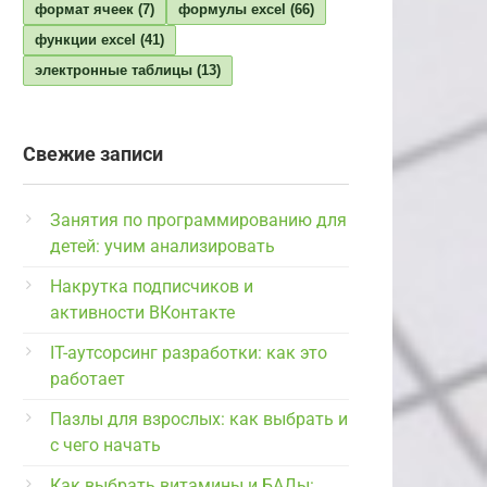
формат ячеек
(7)
формулы excel
(66)
функции excel
(41)
электронные таблицы
(13)
Свежие записи
Занятия по программированию для
детей: учим анализировать
Накрутка подписчиков и
активности ВКонтакте
IT-аутсорсинг разработки: как это
работает
Пазлы для взрослых: как выбрать и
с чего начать
Как выбрать витамины и БАДы: