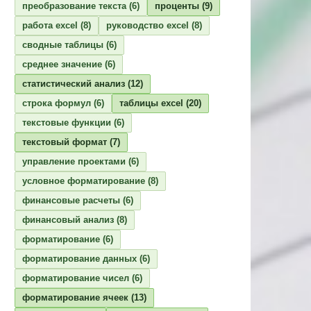
преобразование текста
(6)
проценты
(9)
работа excel
(8)
руководство excel
(8)
сводные таблицы
(6)
среднее значение
(6)
статистический анализ
(12)
строка формул
(6)
таблицы excel
(20)
текстовые функции
(6)
текстовый формат
(7)
управление проектами
(6)
условное форматирование
(8)
финансовые расчеты
(6)
финансовый анализ
(8)
форматирование
(6)
форматирование данных
(6)
форматирование чисел
(6)
форматирование ячеек
(13)