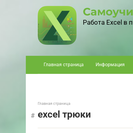
Перейти
Самоучи
к
контенту
Работа Excel в
Главная страница
Информация
Главная страница
excel трюки