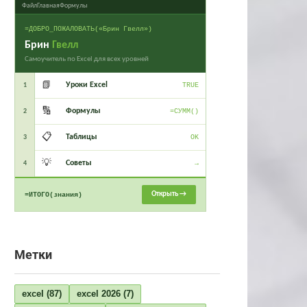
Файл
Главная
Формулы
=ДОБРО_ПОЖАЛОВАТЬ(«Брин Гвелл»)
Брин
Гвелл
Самоучитель по Excel для всех уровней
📗
Уроки Excel
1
TRUE
🔢
Формулы
2
=СУММ()
📋
Таблицы
3
OK
💡
Советы
4
→
Открыть →
=ИТОГО(знания)
Метки
excel
(87)
excel 2026
(7)