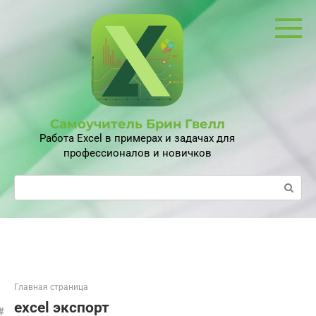
Перейти
к
контенту
Самоучитель Брин Гвелл
Работа Excel в примерах и задачах для
профессионалов и новичков
Поиск:
Главная страница
excel экспорт