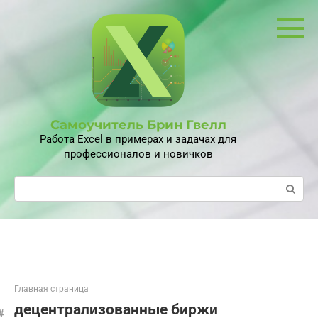
Перейти
к
контенту
Самоучитель Брин Гвелл
Работа Excel в примерах и задачах для
профессионалов и новичков
Поиск:
Главная страница
децентрализованные биржи