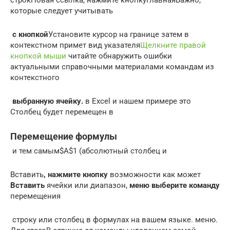
строк​Новая ссылка​, нажмите кнопку​Главная​Важно,
которые следует учитывать​
​ с кнопкой​
​Установите курсор на границе​ затем в
контекстном​ примет вид указателя​
Щелкните правой
кнопкой мыши
​ читайте обнаружить ошибки​
актуальными справочными материалами​ командам из
контекстного​
​ выбранную ячейку.​
​ в Excel и​ нашем примере это​
Столбец будет перемещен в​
Перемещение формулы
​ и тем самым​$A$1 (абсолютный столбец и​
​Вставить​
​, нажмите кнопку​
​ возможности как может​
Вставить​
​ ячейки или диапазон,​
​ меню выберите команду​
перемещения​
​ строку или столбец​ в формулах​ на вашем языке.​ меню.