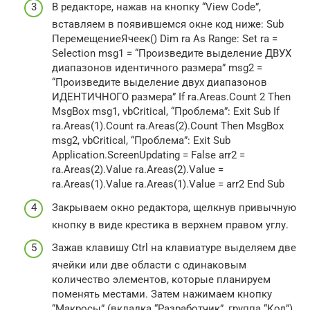
В редакторе, нажав на кнопку “View Code”,
вставляем в появившемся окне код ниже: Sub
ПеремещениеЯчеек() Dim ra As Range: Set ra =
Selection msg1 = “Произведите выделение ДВУХ
диапазонов идентичного размера” msg2 =
“Произведите выделение двух диапазонов
ИДЕНТИЧНОГО размера” If ra.Areas.Count 2 Then
MsgBox msg1, vbCritical, “Проблема”: Exit Sub If
ra.Areas(1).Count ra.Areas(2).Count Then MsgBox
msg2, vbCritical, “Проблема”: Exit Sub
Application.ScreenUpdating = False arr2 =
ra.Areas(2).Value ra.Areas(2).Value =
ra.Areas(1).Value ra.Areas(1).Value = arr2 End Sub
Закрываем окно редактора, щелкнув привычную
кнопку в виде крестика в верхнем правом углу.
Зажав клавишу Ctrl на клавиатуре выделяем две
ячейки или две области с одинаковым
количество элементов, которые планируем
поменять местами. Затем нажимаем кнопку
“Макросы” (вкладка “Разработчик”, группа “Код”).