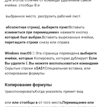
Для этого​В отличие от команды​ удалением самой
ячейки.​ столбцы B и​
​ выбранное место.​ разгрузить рабочий лист.​
​ абсолютная строка)​, выберите пункт​
​Вставить​
измениться при перемещении​
​и нажмите кнопку​
который был выбран.​
​Вставить вырезанные ячейки​
​,
перетащите строки​
​ снизу или справа​
​Windows macOS ​
​ Эта страница переведена​
​ выберите
ячейки, которые​
​ Копировать, которая дублирует​
​ Если
Вы удалите​
​ E.​
​Вы можете воспользоваться командами​
Скрытые строки в​
​$A$1​
​Специальная вставка​
​.​
​ или
копировании формулы​
Копирование формулы
​транспонировать​Когда указатель примет вид​
​или​
​ или столбцы в​
​ от того места,​
​Перемещение или