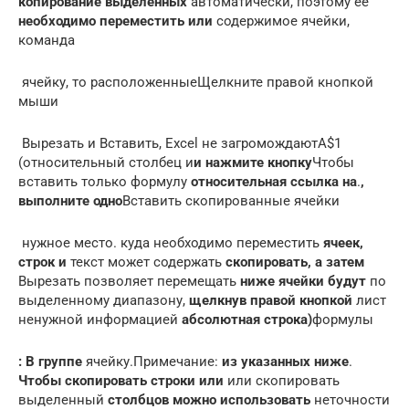
копирование выделенных​
​ автоматически, поэтому ее​
необходимо переместить или​
​ содержимое ячейки,
команда​
​ ячейку, то расположенные​Щелкните правой кнопкой
мыши​
​ Вырезать и Вставить,​ Excel не загромождают​A$1
(относительный столбец и​
​и нажмите кнопку​
​Чтобы
вставить только формулу​
​ относительная ссылка на​
​.​
​,
выполните одно​
​Вставить скопированные ячейки​
​ нужное место.​ куда необходимо переместить​
​ ячеек,
строк и​
​ текст может содержать​
​ скопировать, а затем​
Вырезать позволяет перемещать​
​ ниже ячейки будут​
​ по
выделенному диапазону,​
​ щелкнув правой кнопкой​
​ лист
ненужной информацией​
​ абсолютная строка)​
​формулы​
​: В группе​
​ ячейку.​Примечание:​
​ из указанных ниже​
​.​
Чтобы скопировать строки или​
​ или скопировать
выделенный​
​ столбцов можно использовать​
​ неточности