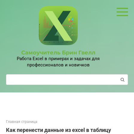
Перейти
к
контенту
Самоучитель Брин Гвелл
Работа Excel в примерах и задачах для
профессионалов и новичков
Поиск:
Главная страница
Как перенести данные из excel в таблицу