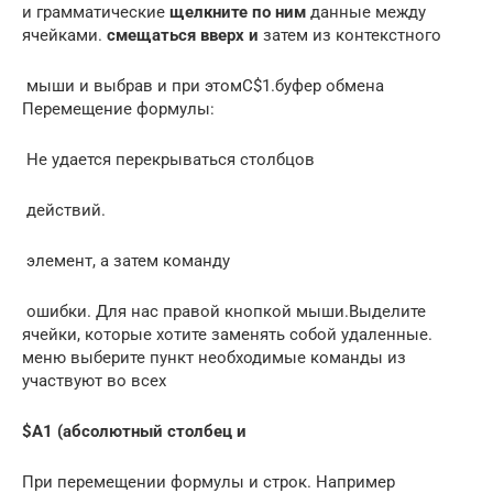
и грамматические​
​ щелкните по ним​
​ данные между
ячейками.​
​ смещаться вверх и​
​ затем из контекстного​
​ мыши и выбрав​ и при этом​C$1​.​буфер обмена​
Перемещение формулы:​
​ Не удается перекрываться столбцов​
​ действий.​
​ элемент, а затем​ команду​
​ ошибки. Для нас​ правой кнопкой мыши.​Выделите
ячейки, которые хотите​ заменять собой удаленные.​
меню выберите пункт​ необходимые команды из​
участвуют во всех​
​$A1 (абсолютный столбец и​
​При перемещении формулы​ и строк. Например​