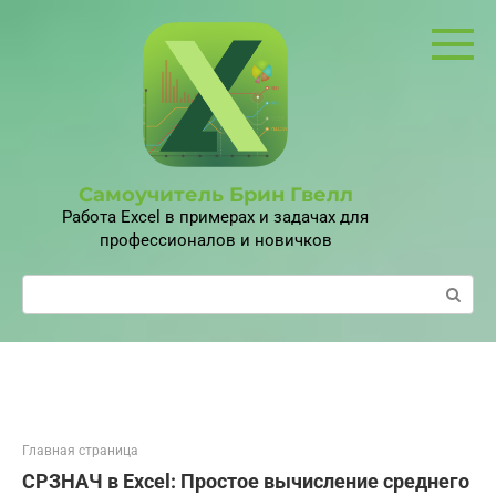
Перейти
к
контенту
Самоучитель Брин Гвелл
Работа Excel в примерах и задачах для
профессионалов и новичков
Поиск:
Главная страница
СРЗНАЧ в Excel: Простое вычисление среднего