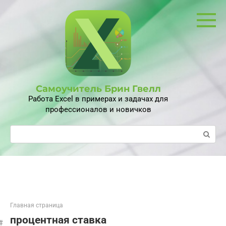
Перейти
к
контенту
Самоучитель Брин Гвелл
Работа Excel в примерах и задачах для
профессионалов и новичков
Поиск:
Главная страница
процентная ставка