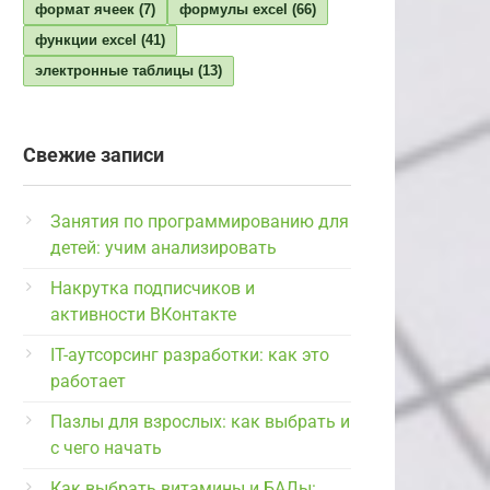
формат ячеек
(7)
формулы excel
(66)
функции excel
(41)
электронные таблицы
(13)
Свежие записи
Занятия по программированию для
детей: учим анализировать
Накрутка подписчиков и
активности ВКонтакте
IT-аутсорсинг разработки: как это
работает
Пазлы для взрослых: как выбрать и
с чего начать
Как выбрать витамины и БАДы: