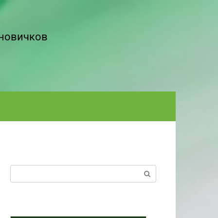
 новичков
Поиск: