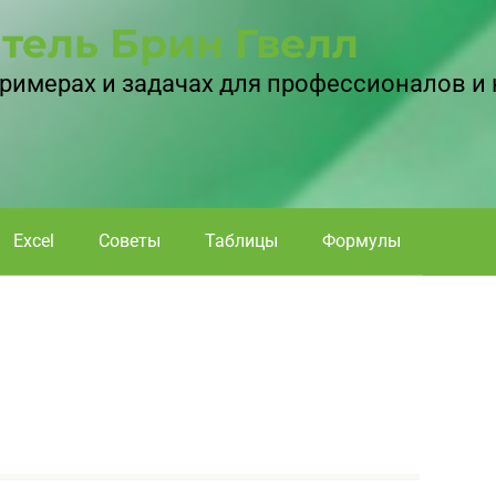
тель Брин Гвелл
 примерах и задачах для профессионалов и
Excel
Советы
Таблицы
Формулы