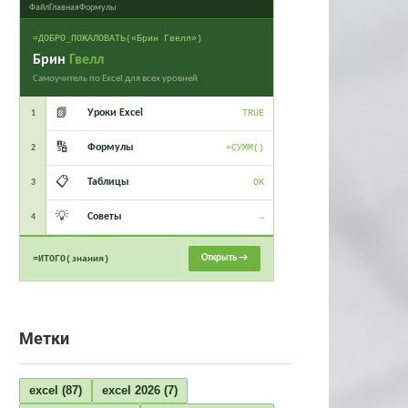
Файл
Главная
Формулы
=ДОБРО_ПОЖАЛОВАТЬ(«Брин Гвелл»)
Брин
Гвелл
Самоучитель по Excel для всех уровней
📗
Уроки Excel
1
TRUE
🔢
Формулы
2
=СУММ()
📋
Таблицы
3
OK
💡
Советы
4
→
Открыть →
=ИТОГО(знания)
Метки
excel
(87)
excel 2026
(7)