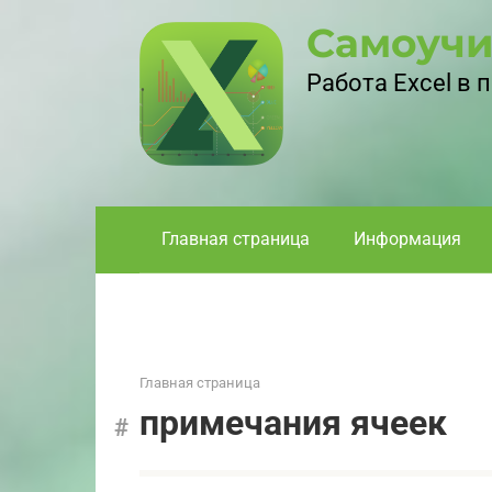
Перейти
Самоучи
к
контенту
Работа Excel в
Главная страница
Информация
Главная страница
примечания ячеек