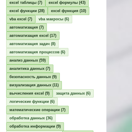
excel таблицы
(7)
excel формулы
(43)
excel функции
(28)
excel функция
(10)
vba excel
(7)
vba макросы
(6)
автоматизация
(7)
автоматизация excel
(17)
автоматизация задач
(8)
автоматизация процессов
(6)
анализ данных
(59)
аналитика данных
(7)
безопасность данных
(9)
визуализация данных
(11)
вычисления excel
(9)
защита данных
(6)
логические функции
(6)
математические операции
(7)
обработка данных
(36)
обработка информации
(9)