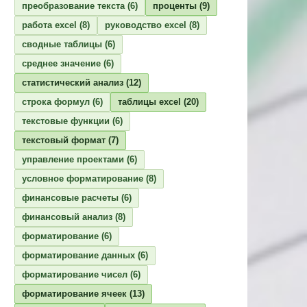
преобразование текста
(6)
проценты
(9)
работа excel
(8)
руководство excel
(8)
сводные таблицы
(6)
среднее значение
(6)
статистический анализ
(12)
строка формул
(6)
таблицы excel
(20)
текстовые функции
(6)
текстовый формат
(7)
управление проектами
(6)
условное форматирование
(8)
финансовые расчеты
(6)
финансовый анализ
(8)
форматирование
(6)
форматирование данных
(6)
форматирование чисел
(6)
форматирование ячеек
(13)