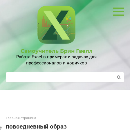
Перейти
к
контенту
Самоучитель Брин Гвелл
Работа Excel в примерах и задачах для
профессионалов и новичков
Поиск:
Главная страница
повседневный образ