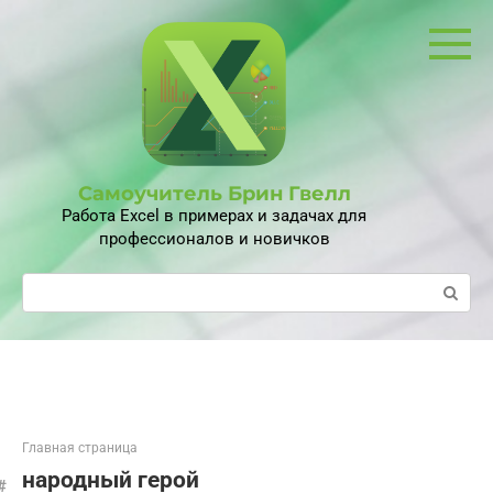
Перейти
к
контенту
Самоучитель Брин Гвелл
Работа Excel в примерах и задачах для
профессионалов и новичков
Поиск:
Главная страница
народный герой