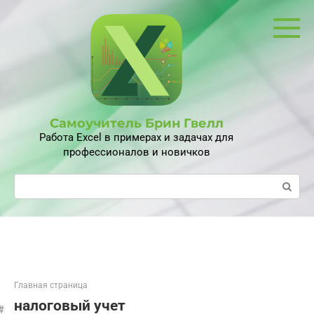
Перейти
к
контенту
Самоучитель Брин Гвелл
Работа Excel в примерах и задачах для
профессионалов и новичков
Поиск:
Главная страница
налоговый учет