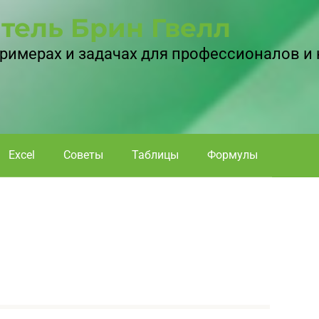
тель Брин Гвелл
 примерах и задачах для профессионалов и
Excel
Советы
Таблицы
Формулы