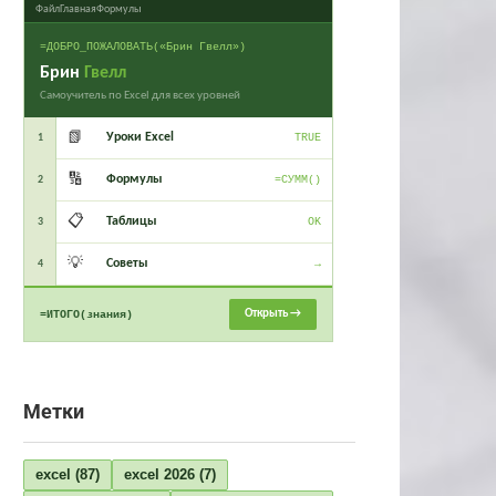
Файл
Главная
Формулы
=ДОБРО_ПОЖАЛОВАТЬ(«Брин Гвелл»)
Брин
Гвелл
Самоучитель по Excel для всех уровней
📗
Уроки Excel
1
TRUE
🔢
Формулы
2
=СУММ()
📋
Таблицы
3
OK
💡
Советы
4
→
Открыть →
=ИТОГО(знания)
Метки
excel
(87)
excel 2026
(7)