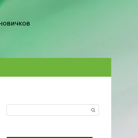
 новичков
Поиск: