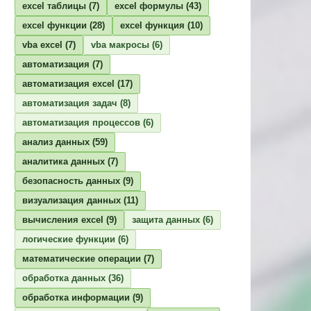
excel таблицы
(7)
excel формулы
(43)
excel функции
(28)
excel функция
(10)
vba excel
(7)
vba макросы
(6)
автоматизация
(7)
автоматизация excel
(17)
автоматизация задач
(8)
автоматизация процессов
(6)
анализ данных
(59)
аналитика данных
(7)
безопасность данных
(9)
визуализация данных
(11)
вычисления excel
(9)
защита данных
(6)
логические функции
(6)
математические операции
(7)
обработка данных
(36)
обработка информации
(9)