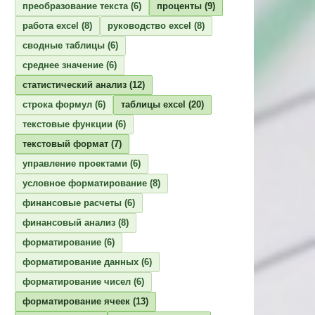
преобразование текста
(6)
проценты
(9)
работа excel
(8)
руководство excel
(8)
сводные таблицы
(6)
среднее значение
(6)
статистический анализ
(12)
строка формул
(6)
таблицы excel
(20)
текстовые функции
(6)
текстовый формат
(7)
управление проектами
(6)
условное форматирование
(8)
финансовые расчеты
(6)
финансовый анализ
(8)
форматирование
(6)
форматирование данных
(6)
форматирование чисел
(6)
форматирование ячеек
(13)