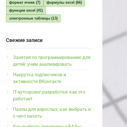
формат ячеек
(7)
формулы excel
(66)
функции excel
(41)
электронные таблицы
(13)
Свежие записи
Занятия по программированию для
детей: учим анализировать
Накрутка подписчиков и
активности ВКонтакте
IT-аутсорсинг разработки: как это
работает
Пазлы для взрослых: как выбрать и
с чего начать
Как выбрать витамины и БАДы: