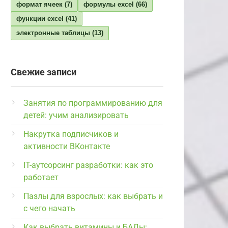
формат ячеек
(7)
формулы excel
(66)
функции excel
(41)
электронные таблицы
(13)
Свежие записи
Занятия по программированию для
детей: учим анализировать
Накрутка подписчиков и
активности ВКонтакте
IT-аутсорсинг разработки: как это
работает
Пазлы для взрослых: как выбрать и
с чего начать
Как выбрать витамины и БАДы: