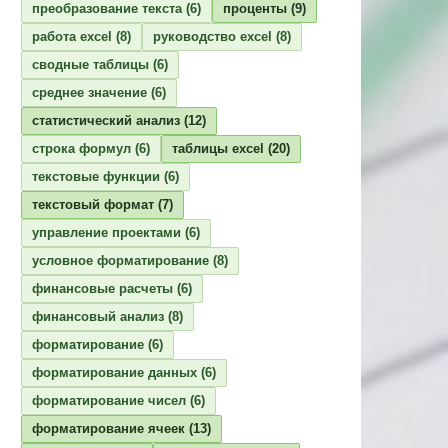
преобразование текста
(6)
проценты
(9)
работа excel
(8)
руководство excel
(8)
сводные таблицы
(6)
среднее значение
(6)
статистический анализ
(12)
строка формул
(6)
таблицы excel
(20)
текстовые функции
(6)
текстовый формат
(7)
управление проектами
(6)
условное форматирование
(8)
финансовые расчеты
(6)
финансовый анализ
(8)
форматирование
(6)
форматирование данных
(6)
форматирование чисел
(6)
форматирование ячеек
(13)