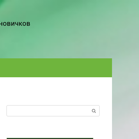
 новичков
Поиск: