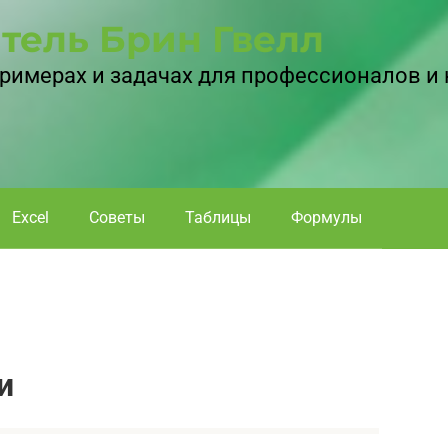
тель Брин Гвелл
 примерах и задачах для профессионалов и
Excel
Советы
Таблицы
Формулы
и