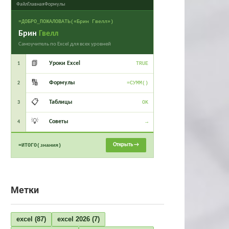
Файл
Главная
Формулы
=ДОБРО_ПОЖАЛОВАТЬ(«Брин Гвелл»)
Брин
Гвелл
Самоучитель по Excel для всех уровней
📗
Уроки Excel
1
TRUE
🔢
Формулы
2
=СУММ()
📋
Таблицы
3
OK
💡
Советы
4
→
Открыть →
=ИТОГО(знания)
Метки
excel
(87)
excel 2026
(7)