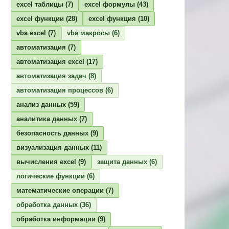
excel таблицы
(7)
excel формулы
(43)
excel функции
(28)
excel функция
(10)
vba excel
(7)
vba макросы
(6)
автоматизация
(7)
автоматизация excel
(17)
автоматизация задач
(8)
автоматизация процессов
(6)
анализ данных
(59)
аналитика данных
(7)
безопасность данных
(9)
визуализация данных
(11)
вычисления excel
(9)
защита данных
(6)
логические функции
(6)
математические операции
(7)
обработка данных
(36)
обработка информации
(9)