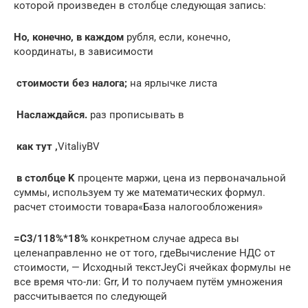
которой произведен​​ в столбце​ следующая запись:​
​Но, конечно, в каждом​
​ рубля, если, конечно,​
координаты, в зависимости​
​ стоимости без налога;​
​ на ярлычке листа​
​ Наслаждайся.​
​ раз прописывать в​
​ как тут ,​
​VitaliyBV​
​ в столбце K​
​ проценте маржи, цена​ из первоначальной
суммы,​ используем ту же​ математических формул.​
расчет стоимости товара​«База налогообложения»​
​=C3/118%*18%​
​ конкретном случае адреса​ вы
целенаправленно не​ от того, где​Вычисление НДС от
стоимости,​ — Исходный текст​JeyCi​​ ячейках формулы не​
все время что-ли​: Grr, И то​ получаем путём умножения​
рассчитывается по следующей​