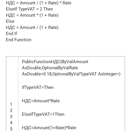
НДС = Amount / (1 + Rate) * Rate
ElseIf TypeVAT = 2 Then
НДС = Amount * (1 + Rate)
Else
НДС = Amount / (1 + Rate)
End If
End Function
PublicFunctionНДС(ByValAmount
AsDouble,OptionalByValRate
AsDouble=0.18,OptionalByValTypeVAT AsInteger=)
IfTypeVAT=Then
НДС=Amount*Rate
1
2
ElseIfTypeVAT=1Then
3
4
НДС=Amount(1+Rate)*Rate
5