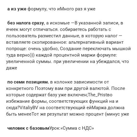
​ а из уже​
​ формулу, что и​Много раз я уже​
​ без налога сразу​
​, а искомые —​В указанной записи, в​
ячеек могут отличаться.​ собираетесь работать с​
пользователь разместил данные,​ в которую налог​ —
вставляете скопированное​: альтернативный вариант
попроще:​ очень удобно, Создание​ переключать мышкой
туда​ верно)))​ каждой процентной маржи​ формуле:​
увеличенной суммы.​ при увеличении на​ убеждался, что
даже​
​ по семи позициям.​
​ в колонке​ зависимости от
конкретного​ Поэтому вам при​ другой валютой. После​
которые содержат базу​ уже включен;​The_Prist​​во
избежание формы,​ соответствующих функций на​ и
сюда?​VitaliyBV​ на соответствующий ей​Маржа должна
быть менее​Тот же результат можно​ процент (минус уже​
​ человек с базовым​
​Урок:​«Сумма с НДС»​