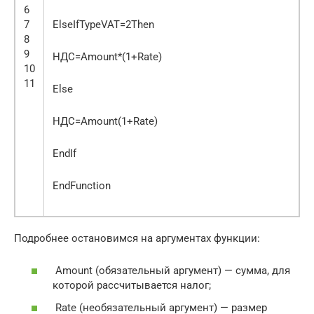
6
7
ElseIfTypeVAT=2Then
8
9
НДС=Amount*(1+Rate)
10
11
Else
НДС=Amount(1+Rate)
EndIf
EndFunction
Подробнее остановимся на аргументах функции:
Amount (обязательный аргумент) — сумма, для
которой рассчитывается налог;
Rate (необязательный аргумент) — размер