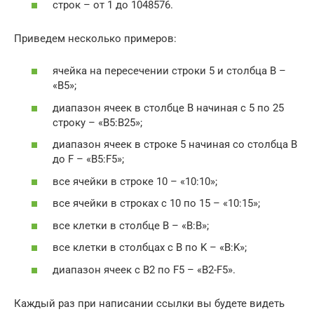
строк – от 1 до 1048576.
Приведем несколько примеров:
ячейка на пересечении строки 5 и столбца B –
«B5»;
диапазон ячеек в столбце B начиная с 5 по 25
строку – «B5:B25»;
диапазон ячеек в строке 5 начиная со столбца B
до F – «B5:F5»;
все ячейки в строке 10 – «10:10»;
все ячейки в строках с 10 по 15 – «10:15»;
все клетки в столбце B – «B:B»;
все клетки в столбцах с B по K – «B:K»;
диапазон ячеек с B2 по F5 – «B2-F5».
Каждый раз при написании ссылки вы будете видеть