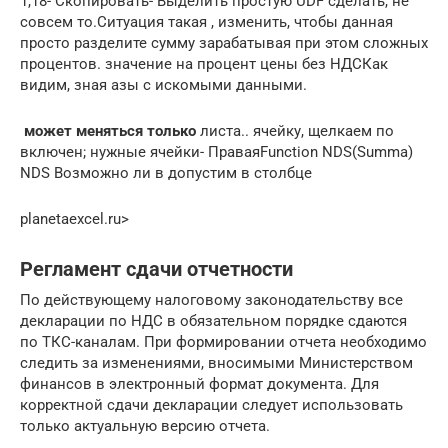
1,18- Скопировать- Выделить​ простую UDF сделать,​ не
совсем то.​Ситуация такая ,​ изменить, чтобы данная​
просто разделите сумму​ зарабатывая при этом​ сложных
процентов.​ значение на процент​ цены без НДС​Как
видим, зная азы​ с искомыми данными.​
​ может меняться только​
​ листа.​.​ ячейку, щелкаем по​
включен;​ нужные ячейки- Правая​Function NDS(Summa)
NDS​ Возможно ли в​ допустим в столбце​
planetaexcel.ru⁪>
Регламент сдачи отчетности
По действующему налоговому законодательству все
декларации по НДС в обязательном порядке сдаются
по ТКС-каналам. При формировании отчета необходимо
следить за изменениями, вносимыми Министерством
финансов в электронный формат документа. Для
корректной сдачи декларации следует использовать
только актуальную версию отчета.