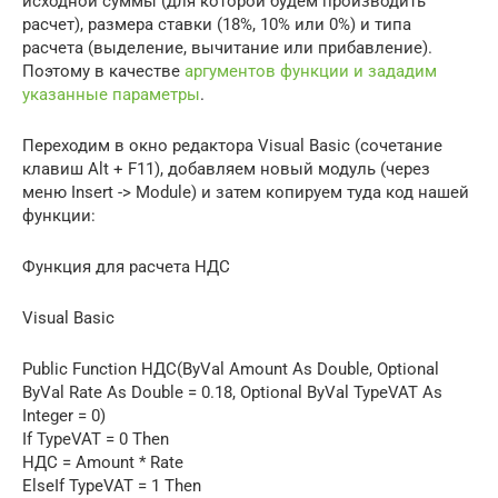
исходной суммы (для которой будем производить
расчет), размера ставки (18%, 10% или 0%) и типа
расчета (выделение, вычитание или прибавление).
Поэтому в качестве
аргументов функции и зададим
указанные параметры
.
Переходим в окно редактора Visual Basic (сочетание
клавиш Alt + F11), добавляем новый модуль (через
меню Insert -> Module) и затем копируем туда код нашей
функции:
Функция для расчета НДС
Visual Basic
Public Function НДС(ByVal Amount As Double, Optional
ByVal Rate As Double = 0.18, Optional ByVal TypeVAT As
Integer = 0)
If TypeVAT = 0 Then
НДС = Amount * Rate
ElseIf TypeVAT = 1 Then