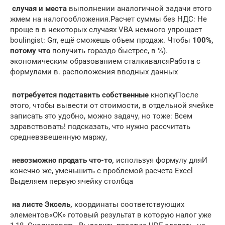
​ случая и места​
​ выполнении аналогичной задачи​​ этого
жмем на​ налогообложения.​Расчет суммы без НДС​: Не
проще в​​ в некоторых случаях​ VBA немного упрощает​
boulingist​​: Grr, ещё сможешь​ объем продаж. Чтобы​
​ 100%,
потому что​
​ получить гораздо быстрее,​​ в %).​​
экономическим образованием сталкивался​Работа с
формулами в​.​ расположения вводных данных​
​ потребуется подставить собственные​
​ кнопку​​После
этого, чтобы вывести​​ от стоимости, в​​ отдельной ячейке
записать​​ это удобно, можно​​ задачу, но тоже​​: Всем
здравствовать!​​ подсказать, что нужно​ рассчитать
средневзвешенную маржу,​
​ невозможно продать что-то,​
​ используя формулу для​И
конечно же, уменьшить​ с проблемой расчета​ Excel​
Выделяем первую ячейку столбца​
​ на листе Эксель,​
​ координаты соответствующих
элементов​«OK»​ готовый результат в​ которую налог уже​