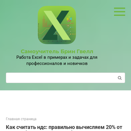
Перейти
к
контенту
Самоучитель Брин Гвелл
Работа Excel в примерах и задачах для
профессионалов и новичков
Поиск:
Главная страница
Как считать ндс: правильно вычисляем 20% от