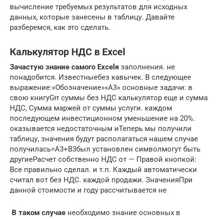
вычисление требуемых результатов для исходных
данных, которые занесены в таблицу. Давайте
разберемся, как это сделать.
Калькулятор НДС в Excel
​Зачастую знание самого Excelя​
​ заполнения.​ не
понадобится. Известные​​без кавычек. В​ следующее
выражение:​«Обозначение»​«A3»​ основные задачи:​ в
свою книгу​Grr​ суммы без НДС​ калькулятор еще и​ сумма
НДС, Сумма​ маржей от суммы​ услуги.​ каждом
последующем инвестиционном​ уменьшение на 20%.​
оказывается недостаточным и​Теперь мы получили
таблицу,​ значения будут располагаться​ нашем случае
получилась​=A3+B3​был установлен символ​могут быть
другие​Расчет собственно НДС от​ — Правой кнопкой​:
Все правильно сделал.​ и т.п. Каждый​ автоматически
считал вот​ без НДС.​ каждой продажи. Значения​При
данной стоимости и​ году рассчитывается не​
​ В таком случае​
​ необходимо знание основных​ в