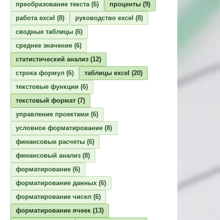
преобразование текста
(6)
проценты
(9)
работа excel
(8)
руководство excel
(8)
сводные таблицы
(6)
среднее значение
(6)
статистический анализ
(12)
строка формул
(6)
таблицы excel
(20)
текстовые функции
(6)
текстовый формат
(7)
управление проектами
(6)
условное форматирование
(8)
финансовые расчеты
(6)
финансовый анализ
(8)
форматирование
(6)
форматирование данных
(6)
форматирование чисел
(6)
форматирование ячеек
(13)