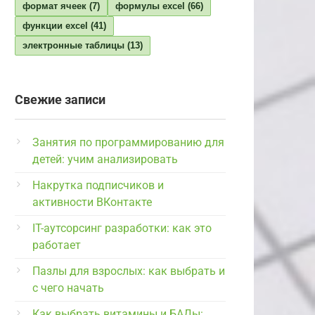
формат ячеек
(7)
формулы excel
(66)
функции excel
(41)
электронные таблицы
(13)
Свежие записи
Занятия по программированию для
детей: учим анализировать
Накрутка подписчиков и
активности ВКонтакте
IT-аутсорсинг разработки: как это
работает
Пазлы для взрослых: как выбрать и
с чего начать
Как выбрать витамины и БАДы: