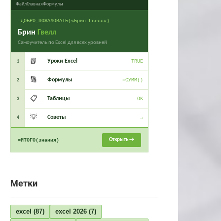
Файл
Главная
Формулы
=ДОБРО_ПОЖАЛОВАТЬ(«Брин Гвелл»)
Брин
Гвелл
Самоучитель по Excel для всех уровней
📗
Уроки Excel
1
TRUE
🔢
Формулы
2
=СУММ()
📋
Таблицы
3
OK
💡
Советы
4
→
Открыть →
=ИТОГО(знания)
Метки
excel
(87)
excel 2026
(7)