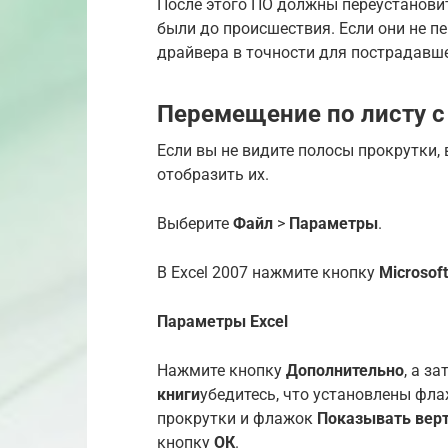
После этого ПО должны переустановит
были до происшествия. Если они не пе
драйвера в точности для пострадавше
Перемещение по листу 
Если вы не видите полосы прокрутки,
отобразить их.
Выберите
Файл
>
Параметры
.
В Excel 2007 нажмите кнопку
Microsoft
Параметры Excel
Нажмите кнопку
Дополнительно
, а з
книги
убедитесь, что установлены фл
прокрутки и флажок
Показывать вер
кнопку
ОК
.