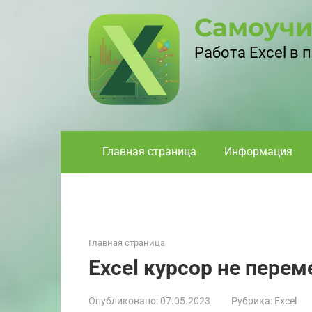
Перейти
Самоучи
к
контенту
Работа Excel в
Главная страница
Информация
Главная страница
Excel курсор не пере
Опубликовано:
07.05.2023
Рубрика:
Excel