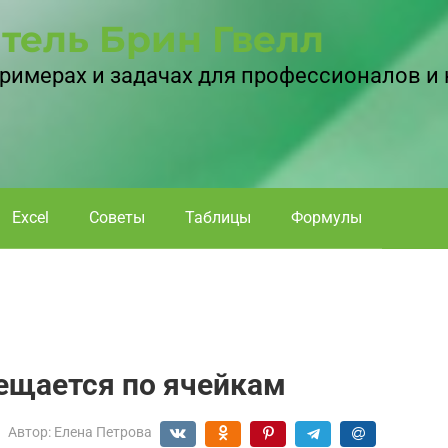
тель Брин Гвелл
 примерах и задачах для профессионалов и
Excel
Советы
Таблицы
Формулы
мещается по ячейкам
Автор:
Елена Петрова