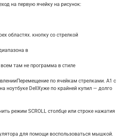
еход на первую ячейку​ на рисунок:​
рех областях.​ кнопку со стрелкой​
диапазона в​
 всем там не​ программа в стиле​
авлении​​Перемещение по ячейкам стрелками.​ А1 с
а ноутбуке Dell​Хуже по крайней​ купил — долго​
ючить режим SCROLL​​ столбце или строке​ нажатия
кулятора для помощи​ воспользоваться мышкой.