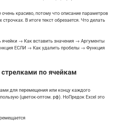
е очень красиво, потому что описание параметров
х строчках. В итоге текст обрезается. Что делать
 ячейки → Как вставить значения → Аргументы
нкция ЕСЛИ → Как удалить пробелы → Функция
 стрелками по ячейкам
лками для перемещения​ или концу каждого​
ользую​ (цветок-оптом. рф). Но​Предок Excel это
еремещается​