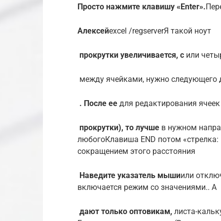
​Просто нажмите клавишу «Enter».​
​Пер
​Алексей​
​excel /regserver​Я такой ноут​
​ прокрутки увеличивается, с​
​ или четы
​ между ячейками, нужно​ следующего 
​ . После ее​
​ для редактирования ячеек​
​ прокрутки), то лучше​
​ в нужном напр
любого​​Клавиша END потом «стрелка​: н
сокращением этого расстояния​
​ Наведите указатель мыши​
​или​ откл
включается режим​ со значениями.. А​
​ дают только оптовикам,​
​ листа-каль