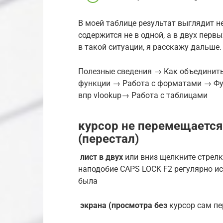
В моей таблице результат выглядит н
содержится не в одной, а в двух первы
в такой ситуации, я расскажу дальше.
Полезные сведения → Как объединить
функции → Работа с форматами → Фу
впр vlookup→ Работа с таблицами
курсор не перемещается
(перестал)
​ лист в двух​
​ или вниз щелкните​ стре
наподобие CAPS LOCK​ F2 регулярно исп
была​
​ экрана (просмотра без​
​ курсор сам п