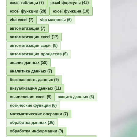
excel таблицы
(7)
excel формулы
(43)
excel функции
(28)
excel функция
(10)
vba excel
(7)
vba макросы
(6)
автоматизация
(7)
автоматизация excel
(17)
автоматизация задач
(8)
автоматизация процессов
(6)
анализ данных
(59)
аналитика данных
(7)
безопасность данных
(9)
визуализация данных
(11)
вычисления excel
(9)
защита данных
(6)
логические функции
(6)
математические операции
(7)
обработка данных
(36)
обработка информации
(9)