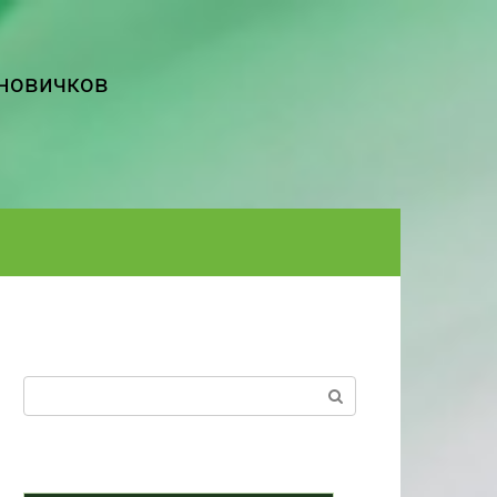
 новичков
Поиск: