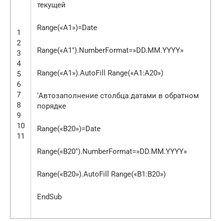
текущей
Range(«A1»)=Date
1
2
Range(«A1″).NumberFormat=»DD.MM.YYYY»
3
4
Range(«A1»).AutoFill Range(«A1:A20»)
5
6
7
‘Автозаполнение столбца датами в обратном
8
порядке
9
10
Range(«B20»)=Date
11
Range(«B20″).NumberFormat=»DD.MM.YYYY»
Range(«B20»).AutoFill Range(«B1:B20»)
EndSub