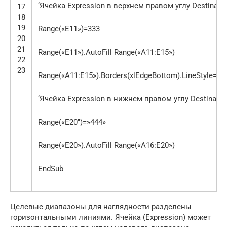
‘Ячейка Expression в верхнем правом углу Destinati
17
18
19
Range(«E11»)=333
20
21
Range(«E11»).AutoFill Range(«A11:E15»)
22
23
Range(«A11:E15»).Borders(xlEdgeBottom).LineStyle=Tr
‘Ячейка Expression в нижнем правом углу Destinatio
Range(«E20″)=»444»
Range(«E20»).AutoFill Range(«A16:E20»)
EndSub
Целевые диапазоны для наглядности разделены
горизонтальными линиями. Ячейка (Expression) может