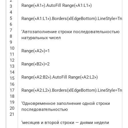
2
Range(«A1»).AutoFill Range(«A1:L1»)
3
4
5
Range(«A1:L1»).Borders(xlEdgeBottom).LineStyle=True
6
7
‘Автозаполнение строки последовательностью
8
натуральных чисел
9
10
Range(«A2»)=1
11
12
Range(«B2»)=2
13
14
Range(«A2:B2»).AutoFill Range(«A2:L2»)
15
16
17
Range(«A2:L2»).Borders(xlEdgeBottom).LineStyle=True
18
19
‘Одновременное заполнение одной строки
20
последовательностью
21
‘месяцев и второй строки — днями недели