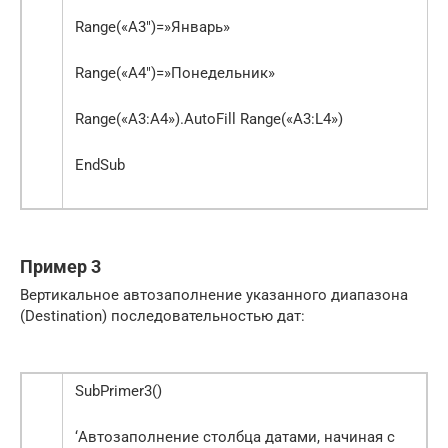
Range(«A3″)=»Январь»
Range(«A4″)=»Понедельник»
Range(«A3:A4»).AutoFill Range(«A3:L4»)
EndSub
Пример 3
Вертикальное автозаполнение указанного диапазона
(Destination) последовательностью дат:
SubPrimer3()
‘Автозаполнение столбца датами, начиная с