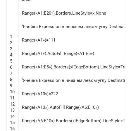
Range(«A1:E20»).Borders.LineStyle=xlNone
‘Ячейка Expression в верхнем левом углу Destination
1
Range(«A1»)=111
2
3
Range(«A1»).AutoFill Range(«A1:E5»)
4
5
Range(«A1:E5»).Borders(xlEdgeBottom).LineStyle=True
6
7
8
‘Ячейка Expression в нижнем левом углу Destination
9
10
Range(«A10»)=222
11
12
Range(«A10»).AutoFill Range(«A6:E10»)
13
14
Range(«A6:E10»).Borders(xlEdgeBottom).LineStyle=Tru
15
16