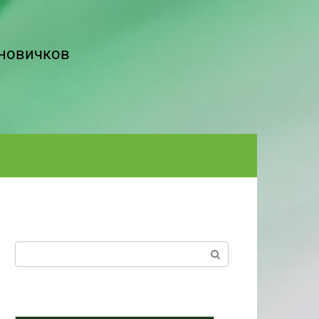
 новичков
Поиск: