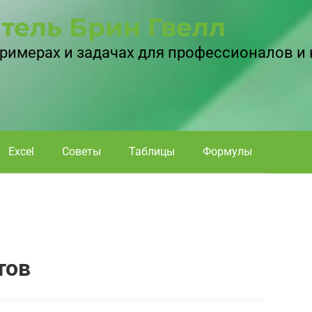
тель Брин Гвелл
 примерах и задачах для профессионалов и
Excel
Советы
Таблицы
Формулы
тов