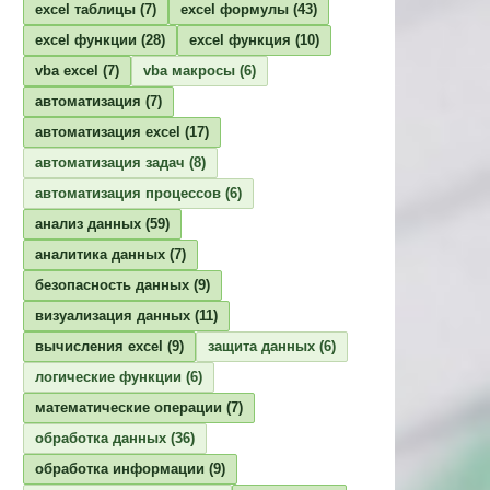
excel таблицы
(7)
excel формулы
(43)
excel функции
(28)
excel функция
(10)
vba excel
(7)
vba макросы
(6)
автоматизация
(7)
автоматизация excel
(17)
автоматизация задач
(8)
автоматизация процессов
(6)
анализ данных
(59)
аналитика данных
(7)
безопасность данных
(9)
визуализация данных
(11)
вычисления excel
(9)
защита данных
(6)
логические функции
(6)
математические операции
(7)
обработка данных
(36)
обработка информации
(9)