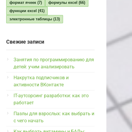
формат ячеек
(7)
формулы excel
(66)
функции excel
(41)
электронные таблицы
(13)
Свежие записи
Занятия по программированию для
детей: учим анализировать
Накрутка подписчиков и
активности ВКонтакте
IT-аутсорсинг разработки: как это
работает
Пазлы для взрослых: как выбрать и
с чего начать
Как выбрать витамины и БАДы: