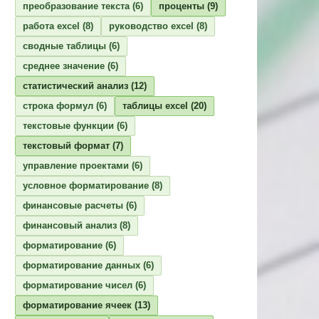
преобразование текста
(6)
проценты
(9)
работа excel
(8)
руководство excel
(8)
сводные таблицы
(6)
среднее значение
(6)
статистический анализ
(12)
строка формул
(6)
таблицы excel
(20)
текстовые функции
(6)
текстовый формат
(7)
управление проектами
(6)
условное форматирование
(8)
финансовые расчеты
(6)
финансовый анализ
(8)
форматирование
(6)
форматирование данных
(6)
форматирование чисел
(6)
форматирование ячеек
(13)