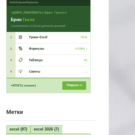
Файл
Главная
Формулы
=ДОБРО_ПОЖАЛОВАТЬ(«Брин Гвелл»)
Брин
Гвелл
Самоучитель по Excel для всех уровней
📗
Уроки Excel
1
TRUE
🔢
Формулы
2
=СУММ()
📋
Таблицы
3
OK
💡
Советы
4
→
Открыть →
=ИТОГО(знания)
Метки
excel
(87)
excel 2026
(7)