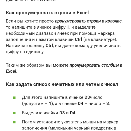
Как пронумеровать строки в
Excel
Если вы хотите просто
пронумеровать строки
в колонке
,
то напишите в ячейке цифру
1
, и выделите
необходимый диапазон ячеек при помощи маркера
заполнения и нажатой клавиши
Ctrl
(на клавиатуре).
Нажимая клавишу
Ctrl
, вы даете команду увеличивать
цифру на единицу.
Таким же образом вы можете
пронумеровать столбцы в
Excel
.
Как задать список нечетных или четных чисел
Для этого напишите в ячейке
D3
число
(допустим –
1
), а в ячейке
D4
– число –
3
.
Выделите ячейки
D3
и
D4
.
Потом установите указатель мыши на маркер
заполнения (маленький черный квадратик в