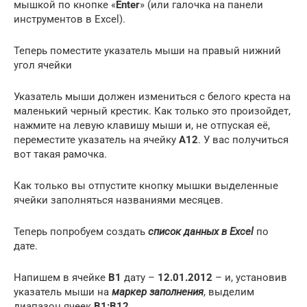
мышкой по кнопке «
Enter
» (или галочка на панели
инструментов в Excel).
Теперь поместите указатель мыши на правый нижний
угол ячейки
Указатель мыши должен измениться с белого креста на
маленький черный крестик. Как только это произойдет,
нажмите на левую клавишу мыши и, не отпуская её,
переместите указатель на ячейку
А12
. У вас получиться
вот такая рамочка.
Как только вы отпустите кнопку мышки выделенные
ячейки заполняться названиями месяцев.
Теперь попробуем создать
список данных в
Excel
по
дате.
Напишем в ячейке
В1
дату –
12.01.2012
– и, установив
указатель мыши на
маркер заполнения
, выделим
диапазон ячеек
В1:В12
.