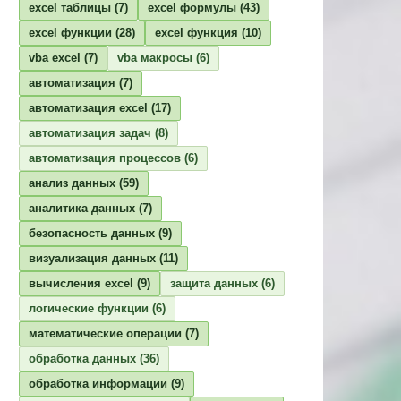
excel таблицы
(7)
excel формулы
(43)
excel функции
(28)
excel функция
(10)
vba excel
(7)
vba макросы
(6)
автоматизация
(7)
автоматизация excel
(17)
автоматизация задач
(8)
автоматизация процессов
(6)
анализ данных
(59)
аналитика данных
(7)
безопасность данных
(9)
визуализация данных
(11)
вычисления excel
(9)
защита данных
(6)
логические функции
(6)
математические операции
(7)
обработка данных
(36)
обработка информации
(9)