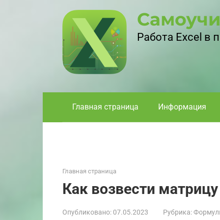
Перейти
Самоучи
к
контенту
Работа Excel в
Главная страница
Информация
Главная страница
Как возвести матрицу 
Опубликовано:
07.05.2023
Рубрика:
Формул