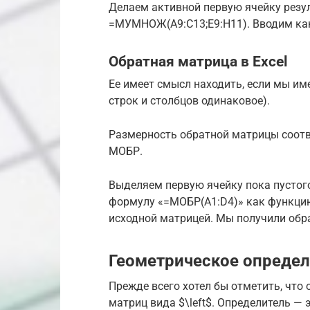
Делаем активной первую ячейку резу
=МУМНОЖ(A9:C13;E9:H11). Вводим ка
Обратная матрица в Excel
Ее имеет смысл находить, если мы им
строк и столбцов одинаковое).
Размерность обратной матрицы соотве
МОБР.
Выделяем первую ячейку пока пустог
формулу «=МОБР(A1:D4)» как функцию
исходной матрицей. Мы получили обра
Геометрическое опреде
Прежде всего хотел бы отметить, что
матриц вида $\left$. Определитель — 