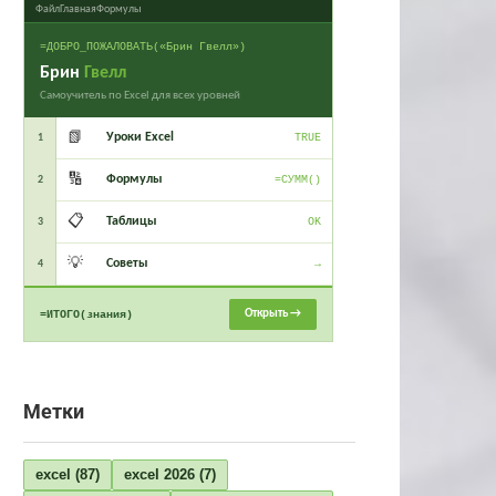
Файл
Главная
Формулы
=ДОБРО_ПОЖАЛОВАТЬ(«Брин Гвелл»)
Брин
Гвелл
Самоучитель по Excel для всех уровней
📗
Уроки Excel
1
TRUE
🔢
Формулы
2
=СУММ()
📋
Таблицы
3
OK
💡
Советы
4
→
Открыть →
=ИТОГО(знания)
Метки
excel
(87)
excel 2026
(7)