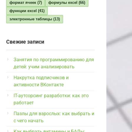
формат ячеек
(7)
формулы excel
(66)
функции excel
(41)
электронные таблицы
(13)
Свежие записи
Занятия по программированию для
детей: учим анализировать
Накрутка подписчиков и
активности ВКонтакте
IT-аутсорсинг разработки: как это
работает
Пазлы для взрослых: как выбрать и
с чего начать
Как выбрать витамины и БАДы: