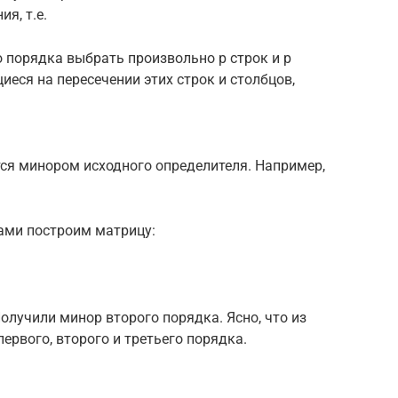
я, т.е.
о порядка выбрать произвольно p строк и p
щиеся на пересечении этих строк и столбцов,
ся минором исходного определителя. Например,
рами построим матрицу:
олучили минор второго порядка. Ясно, что из
рвого, второго и третьего порядка.