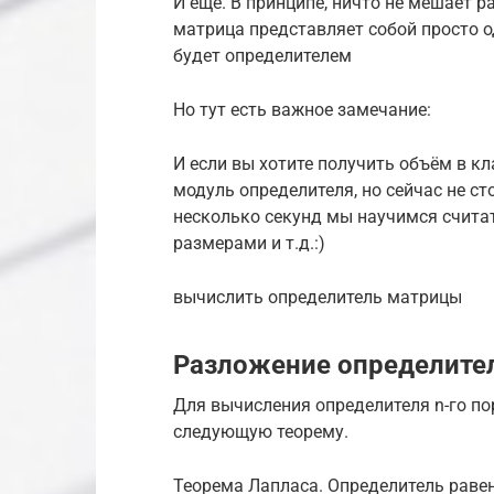
И ещё. В принципе, ничто не мешает 
матрица представляет собой просто одн
будет определителем
Но тут есть важное замечание:
И если вы хотите получить объём в кл
модуль определителя, но сейчас не ст
несколько секунд мы научимся счита
размерами и т.д.:)
вычислить определитель матрицы
Разложение определител
Для вычисления определителя n-го по
следующую теорему.
Теорема Лапласа. Определитель раве