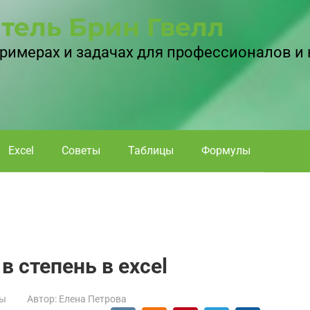
тель Брин Гвелл
 примерах и задачах для профессионалов и
Excel
Советы
Таблицы
Формулы
в степень в excel
ы
Автор:
Елена Петрова