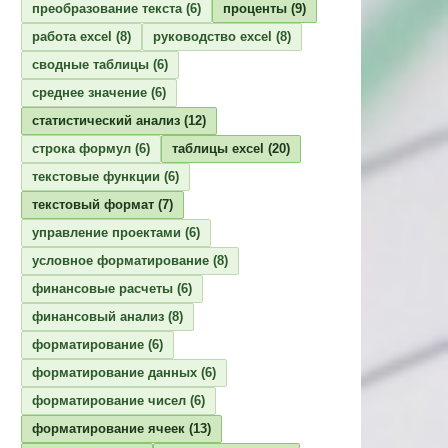
преобразование текста
(6)
проценты
(9)
работа excel
(8)
руководство excel
(8)
сводные таблицы
(6)
среднее значение
(6)
статистический анализ
(12)
строка формул
(6)
таблицы excel
(20)
текстовые функции
(6)
текстовый формат
(7)
управление проектами
(6)
условное форматирование
(8)
финансовые расчеты
(6)
финансовый анализ
(8)
форматирование
(6)
форматирование данных
(6)
форматирование чисел
(6)
форматирование ячеек
(13)