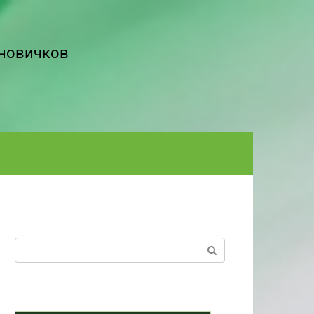
 новичков
Поиск: