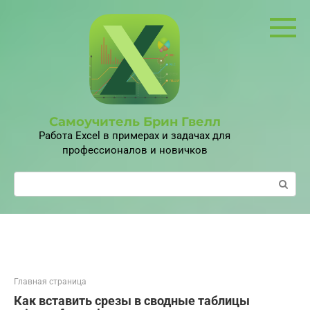
Перейти
к
контенту
Самоучитель Брин Гвелл
Работа Excel в примерах и задачах для
профессионалов и новичков
Поиск:
Главная страница
Как вставить срезы в сводные таблицы