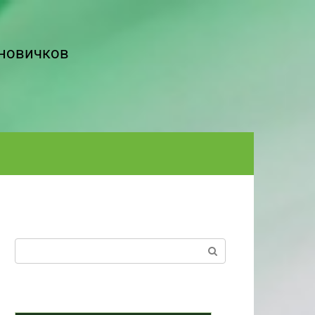
 новичков
Поиск: