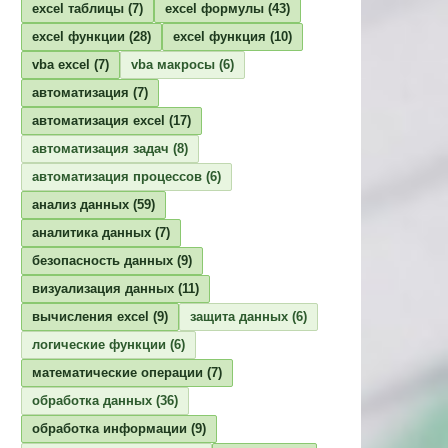
excel таблицы
(7)
excel формулы
(43)
excel функции
(28)
excel функция
(10)
vba excel
(7)
vba макросы
(6)
автоматизация
(7)
автоматизация excel
(17)
автоматизация задач
(8)
автоматизация процессов
(6)
анализ данных
(59)
аналитика данных
(7)
безопасность данных
(9)
визуализация данных
(11)
вычисления excel
(9)
защита данных
(6)
логические функции
(6)
математические операции
(7)
обработка данных
(36)
обработка информации
(9)