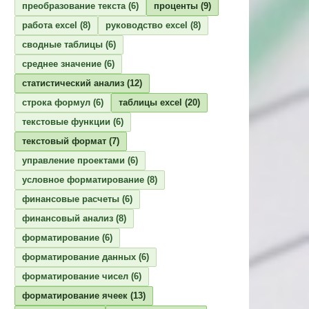
преобразование текста
(6)
проценты
(9)
работа excel
(8)
руководство excel
(8)
сводные таблицы
(6)
среднее значение
(6)
статистический анализ
(12)
строка формул
(6)
таблицы excel
(20)
текстовые функции
(6)
текстовый формат
(7)
управление проектами
(6)
условное форматирование
(8)
финансовые расчеты
(6)
финансовый анализ
(8)
форматирование
(6)
форматирование данных
(6)
форматирование чисел
(6)
форматирование ячеек
(13)