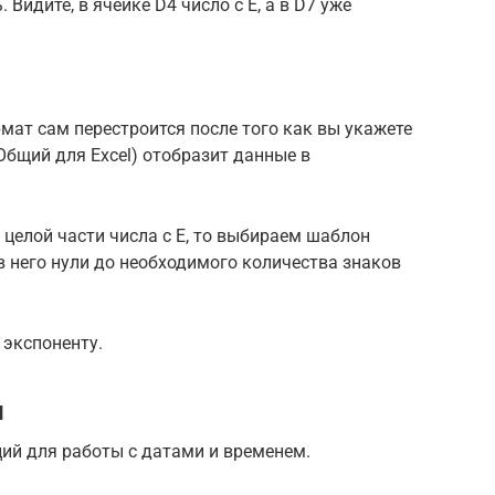
Видите, в ячейке D4 число с E, а в D7 уже
ормат сам перестроится после того как вы укажете
Общий для Excel) отобразит данные в
 целой части числа c E, то выбираем шаблон
 него нули до необходимого количества знаков
 экспоненту.
и
ий для работы с датами и временем.