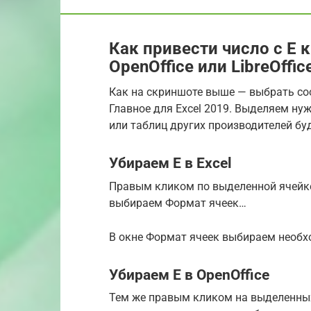
Как привести число с Е к
OpenOffice или LibreOffic
Как на скриншоте выше — выбрать со
Главное для Excel 2019. Выделяем ну
или таблиц других производителей бу
Убираем Е в Excel
Правым кликом по выделенной ячейке
выбираем Формат ячеек…
В окне Формат ячеек выбираем необх
Убираем Е в OpenOffice
Тем же правым кликом на выделенн