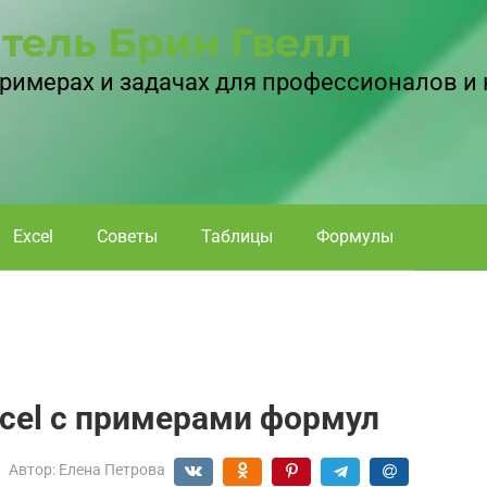
тель Брин Гвелл
 примерах и задачах для профессионалов и
Excel
Советы
Таблицы
Формулы
cel с примерами формул
Автор:
Елена Петрова