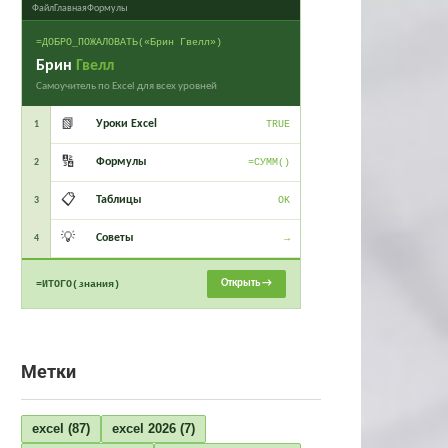
Файл
Главная
Формулы
=ДОБРО_ПОЖАЛОВАТЬ(«Брин Гвелл»)
Брин
Гвелл
Самоучитель по Excel для всех уровней
📗
Уроки Excel
1
TRUE
🔢
Формулы
2
=СУММ()
📋
Таблицы
3
OK
💡
Советы
4
→
Открыть →
=ИТОГО(знания)
Метки
excel
(87)
excel 2026
(7)