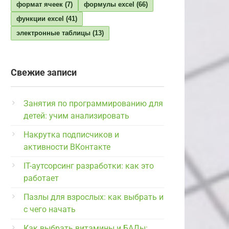
формат ячеек
(7)
формулы excel
(66)
функции excel
(41)
электронные таблицы
(13)
Свежие записи
Занятия по программированию для
детей: учим анализировать
Накрутка подписчиков и
активности ВКонтакте
IT-аутсорсинг разработки: как это
работает
Пазлы для взрослых: как выбрать и
с чего начать
Как выбрать витамины и БАДы: