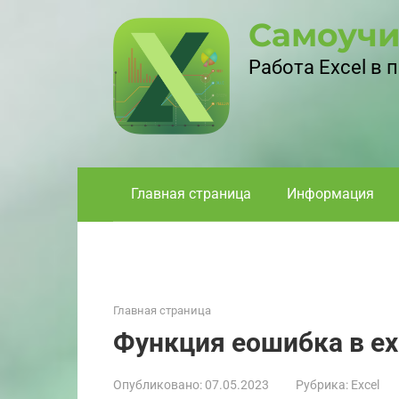
Перейти
Самоучи
к
контенту
Работа Excel в
Главная страница
Информация
Главная страница
Функция еошибка в ex
Опубликовано:
07.05.2023
Рубрика:
Excel