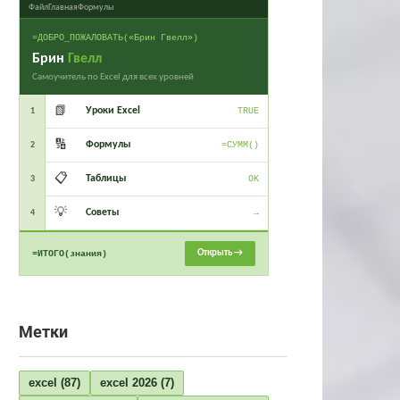
Файл
Главная
Формулы
=ДОБРО_ПОЖАЛОВАТЬ(«Брин Гвелл»)
Брин
Гвелл
Самоучитель по Excel для всех уровней
📗
Уроки Excel
1
TRUE
🔢
Формулы
2
=СУММ()
📋
Таблицы
3
OK
💡
Советы
4
→
Открыть →
=ИТОГО(знания)
Метки
excel
(87)
excel 2026
(7)