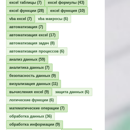
excel таблицы
(7)
excel формулы
(43)
excel функции
(28)
excel функция
(10)
vba excel
(7)
vba макросы
(6)
автоматизация
(7)
автоматизация excel
(17)
автоматизация задач
(8)
автоматизация процессов
(6)
анализ данных
(59)
аналитика данных
(7)
безопасность данных
(9)
визуализация данных
(11)
вычисления excel
(9)
защита данных
(6)
логические функции
(6)
математические операции
(7)
обработка данных
(36)
обработка информации
(9)