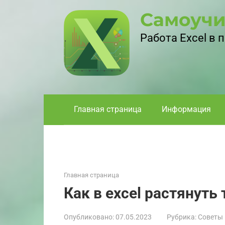
Перейти
Самоучи
к
контенту
Работа Excel в
Главная страница
Информация
Главная страница
Как в excel растянуть
Опубликовано:
07.05.2023
Рубрика:
Советы