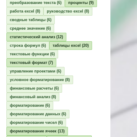
преобразование текста
(6)
проценты
(9)
работа excel
(8)
руководство excel
(8)
сводные таблицы
(6)
среднее значение
(6)
статистический анализ
(12)
строка формул
(6)
таблицы excel
(20)
текстовые функции
(6)
текстовый формат
(7)
управление проектами
(6)
условное форматирование
(8)
финансовые расчеты
(6)
финансовый анализ
(8)
форматирование
(6)
форматирование данных
(6)
форматирование чисел
(6)
форматирование ячеек
(13)