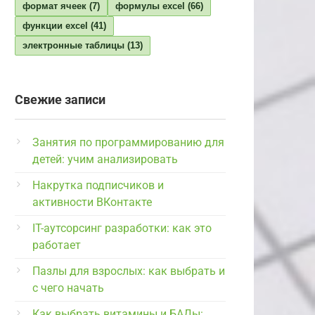
формат ячеек
(7)
формулы excel
(66)
функции excel
(41)
электронные таблицы
(13)
Свежие записи
Занятия по программированию для
детей: учим анализировать
Накрутка подписчиков и
активности ВКонтакте
IT-аутсорсинг разработки: как это
работает
Пазлы для взрослых: как выбрать и
с чего начать
Как выбрать витамины и БАДы: