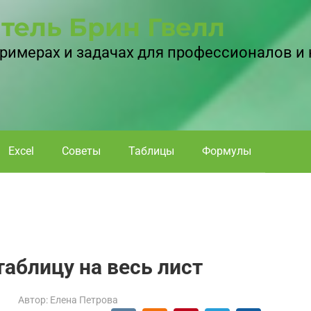
тель Брин Гвелл
 примерах и задачах для профессионалов и
Excel
Советы
Таблицы
Формулы
 таблицу на весь лист
Автор:
Елена Петрова