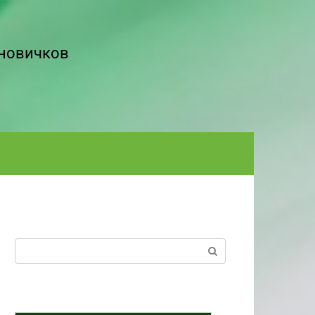
 новичков
Поиск: