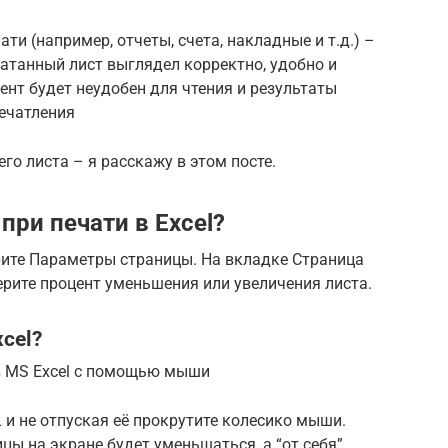
ти (например, отчеты, счета, накладные и т.д.) –
чатанный лист выглядел корректно, удобно и
ент будет неудобен для чтения и результаты
ечатления
го листа – я расскажу в этом посте.
ри печати в Excel?
ите Параметры страницы. На вкладке Страница
рите процент уменьшения или увеличения листа.
cel?
в MS Excel с помощью мыши
и не отпуская её прокрутите колесико мыши.
цы на экране будет уменьшаться, а “от себя”,