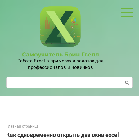
Перейти
к
контенту
Самоучитель Брин Гвелл
Работа Excel в примерах и задачах для
профессионалов и новичков
Поиск:
Главная страница
Как одновременно открыть два окна excel