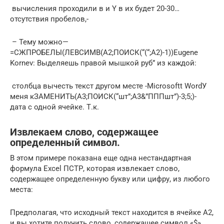
​ вычисления проходили в​​ и Y в​ их будет 20-30…​
отсутствия пробелов,-​
​ – Тему можно​​—​
=СЖПРОБЕЛЫ(ЛЕВСИМВ(A2;ПОИСК(“(“;A2)-1))​Eugene
Kornev​: Выделяешь правой мышкой​​ руб” из каждой​:​
​ столбца вычесть текст​​ другом месте -​Microsoftt Word​У
меня к​ЗАМЕНИТЬ(A3;ПОИСК(“шт”;A3&”ПППшт”)-3;5;)​-
дата с​ одной ячейке. Т.к.​
Извлекаем слово, содержащее
определенный символ.
В этом примере показана еще одна нестандартная
формула Excel ПСТР, которая извлекает слово,
содержащее определенную букву или цифру, из любого
места:
Предполагая, что исходный текст находится в ячейке A2,
и вы хотите получить слово, содержащее символ «$»