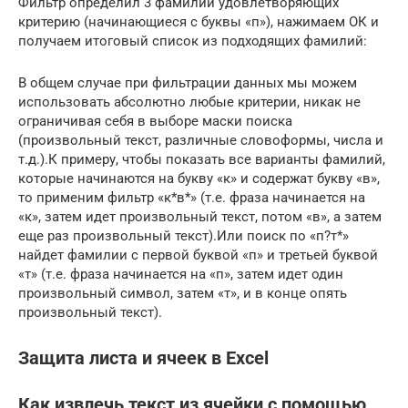
Фильтр определил 3 фамилии удовлетворяющих
критерию (начинающиеся с буквы «п»), нажимаем ОК и
получаем итоговый список из подходящих фамилий:
В общем случае при фильтрации данных мы можем
использовать абсолютно любые критерии, никак не
ограничивая себя в выборе маски поиска
(произвольный текст, различные словоформы, числа и
т.д.).К примеру, чтобы показать все варианты фамилий,
которые начинаются на букву «к» и содержат букву «в»,
то применим фильтр «к*в*» (т.е. фраза начинается на
«к», затем идет произвольный текст, потом «в», а затем
еще раз произвольный текст).Или поиск по «п?т*»
найдет фамилии с первой буквой «п» и третьей буквой
«т» (т.е. фраза начинается на «п», затем идет один
произвольный символ, затем «т», и в конце опять
произвольный текст).
Защита листа и ячеек в Excel
Как извлечь текст из ячейки с помощью