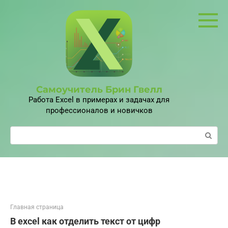
Перейти
к
контенту
Самоучитель Брин Гвелл
Работа Excel в примерах и задачах для
профессионалов и новичков
Поиск:
Главная страница
В excel как отделить текст от цифр