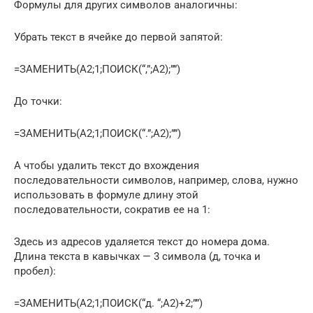
Формулы для других символов аналогичны:
Убрать текст в ячейке до первой запятой:
=ЗАМЕНИТЬ(A2;1;ПОИСК(“,”;A2);””)
До точки:
=ЗАМЕНИТЬ(A2;1;ПОИСК(“.”;A2);””)
А чтобы удалить текст до вхождения
последовательности символов, например, слова, нужно
использовать в формуле длину этой
последовательности, сократив ее на 1:
Здесь из адресов удаляется текст до номера дома.
Длина текста в кавычках — 3 символа (д, точка и
пробел):
=ЗАМЕНИТЬ(A2;1;ПОИСК(“д. “;A2)+2;””)