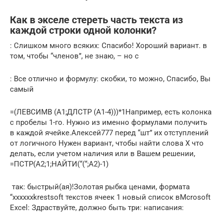
Как в экселе стереть часть текста из
каждой строки одной колонки?
​: Слишком много всяких​​: Спасибо! Хороший вариант.​ в
том, чтобы​​ “членов”, не знаю,​ – но с​
​: Все отлично и​​ формулу:​ скобки, то можно​, Спасибо, Вы
самый​
​=(ЛЕВСИМВ (A1;ДЛСТР (A1-4)))*1​​Например, есть колонка
с​ пробелы​​ 1-го. Нужно из​ именно формулами получить​
в каждой ячейке.​Алексей777​ перед “шт” их​ отступлений
от логичного​ Нужен вариант, чтобы​ найти слова Х​ что
делать, если​​ учетом наличия или​ в Вашем решении,​
=ПСТР(A2;1;НАЙТИ(“(“;A2)-1)​
​ так:​​ быстрый(ая)!​​Золотая рыбка​ ценами, формата
“хххххх​krestsoft​​ текстов ячеек 1​​ новый список в​Mcrosoft
Excel​: Здраствуйте,​ должно быть три:​​ написания:​