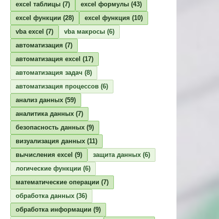
excel таблицы
(7)
excel формулы
(43)
excel функции
(28)
excel функция
(10)
vba excel
(7)
vba макросы
(6)
автоматизация
(7)
автоматизация excel
(17)
автоматизация задач
(8)
автоматизация процессов
(6)
анализ данных
(59)
аналитика данных
(7)
безопасность данных
(9)
визуализация данных
(11)
вычисления excel
(9)
защита данных
(6)
логические функции
(6)
математические операции
(7)
обработка данных
(36)
обработка информации
(9)