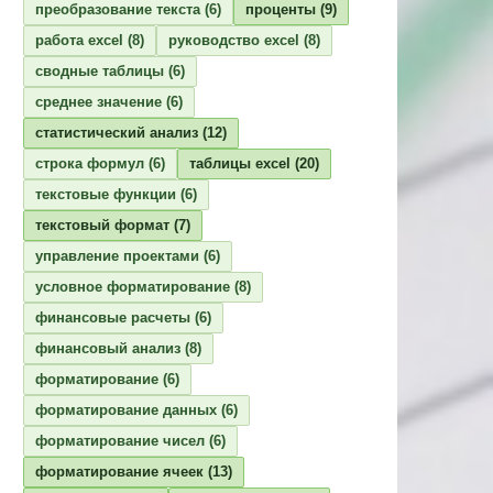
преобразование текста
(6)
проценты
(9)
работа excel
(8)
руководство excel
(8)
сводные таблицы
(6)
среднее значение
(6)
статистический анализ
(12)
строка формул
(6)
таблицы excel
(20)
текстовые функции
(6)
текстовый формат
(7)
управление проектами
(6)
условное форматирование
(8)
финансовые расчеты
(6)
финансовый анализ
(8)
форматирование
(6)
форматирование данных
(6)
форматирование чисел
(6)
форматирование ячеек
(13)