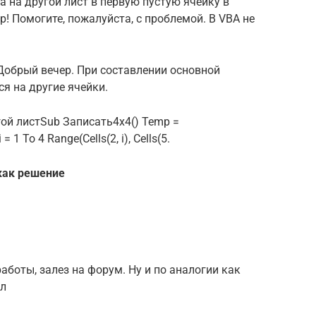
а на другой лист в первую пустую ячейку в
 Помогите, пожалуйста, с проблемой. В VBA не
Добрый вечер. При составлении основной
я на другие ячейки.
ой листSub Записать4х4() Temp =
 1 To 4 Range(Cells(2, i), Cells(5.
как решение
работы, залез на форум. Ну и по аналогии как
ал