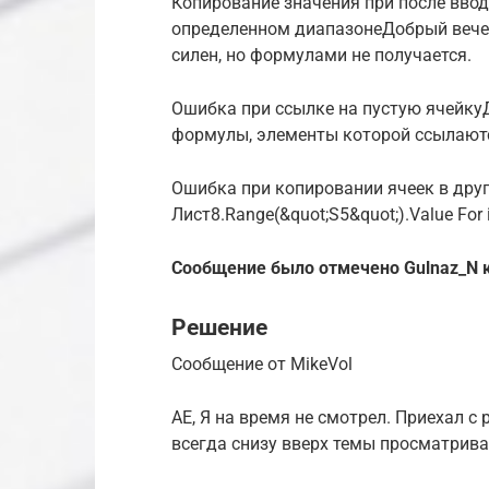
Копирование значения при после ввод
определенном диапазонеДобрый вечер!
силен, но формулами не получается.
Ошибка при ссылке на пустую ячейку
формулы, элементы которой ссылаютс
Ошибка при копировании ячеек в друг
Лист8.Range(&quot;S5&quot;).Value For i =
Сообщение было отмечено Gulnaz_N 
Решение
Сообщение от MikeVol
АЕ, Я на время не смотрел. Приехал с 
всегда снизу вверх темы просматрив