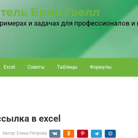
тель Брин Гвелл
 примерах и задачах для профессионалов и
Excel
Советы
Таблицы
Формулы
сылка в excel
Автор:
Елена Петрова