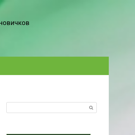
 новичков
Поиск: