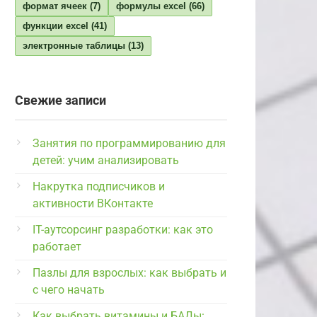
формат ячеек
(7)
формулы excel
(66)
функции excel
(41)
электронные таблицы
(13)
Свежие записи
Занятия по программированию для
детей: учим анализировать
Накрутка подписчиков и
активности ВКонтакте
IT-аутсорсинг разработки: как это
работает
Пазлы для взрослых: как выбрать и
с чего начать
Как выбрать витамины и БАДы: