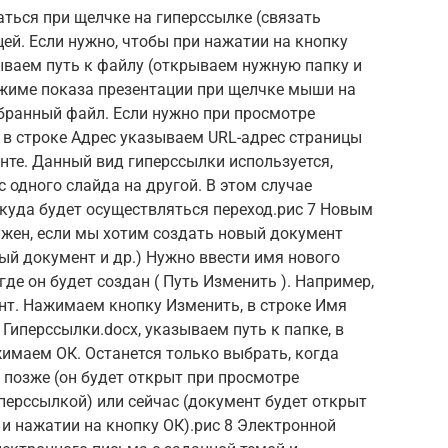
ться при щелчке на гиперссылке (связать
цей. Если нужно, чтобы при нажатии на кнопку
ываем путь к файлу (открываем нужную папку и
жиме показа презентации при щелчке мыши на
бранный файл. Если нужно при просмотре
о в строке Адрес указываем URL-адрес страницы
енте. Данный вид гиперссылки используется,
 одного слайда на другой. В этом случае
 куда будет осуществляться переход.рис 7 Новым
ужен, если мы хотим создать новый документ
вый документ и др.) Нужно ввести имя нового
где он будет создан ( Путь Изменить ). Например,
нт. Нажимаем кнопку Изменить, в строке Имя
Гиперссылки.docx, указываем путь к папке, в
жимаем ОК. Останется только выбрать, когда
 позже (он будет открыт при просмотре
иперссылкой) или сейчас (документ будет открыт
 и нажатии на кнопку ОК).рис 8 Электронной