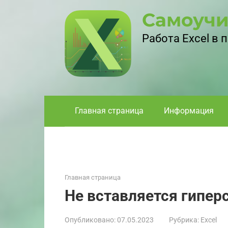
Перейти
Самоучи
к
контенту
Работа Excel в
Главная страница
Информация
Главная страница
Не вставляется гиперс
Опубликовано:
07.05.2023
Рубрика:
Excel