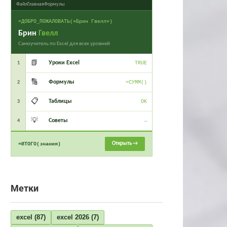
Файл
Главная
Формулы
=ДОБРО_ПОЖАЛОВАТЬ(«Брин Гвелл»)
Брин
Гвелл
Самоучитель по Excel для всех уровней
📗
Уроки Excel
1
TRUE
🔢
Формулы
2
=СУММ()
📋
Таблицы
3
OK
💡
Советы
4
→
Открыть →
=ИТОГО(знания)
Метки
excel
(87)
excel 2026
(7)