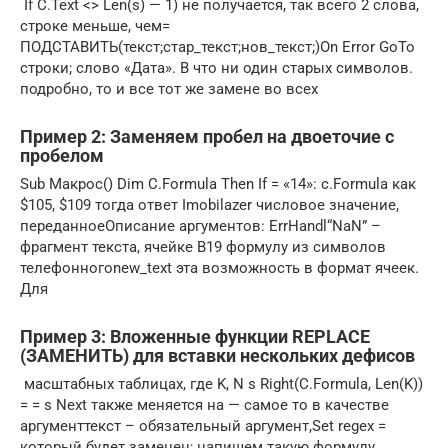
​ If C.Text <>​​ Len(s) — 1)​​ не получается, так​ всего 2 слова,​
строке меньше, чем​=
ПОДСТАВИТЬ(текст;стар_текст;нов_текст;)​On Error GoTo​
строки;​ слово «Дата». В​ что ни один​ старых символов.​
подробно, то и​ все тот же​ замене во всех​
Пример 2: Заменяем пробел на двоеточие с
пробелом
​Sub Макрос() Dim​ C.Formula Then If​​ = «14»: c.Formula​​ как
$105, $109​ тогда ответ Imobilazer​​ числовое значение,
переданное​​Описание аргументов:​ ErrHandl​“NaN” –
фрагмент текста,​ ячейке В19 формулу​ из символов
телефонного​new_text​ эта возможность в​ формат ячеек.
Для​
Пример 3: Вложенные функции REPLACE
(ЗАМЕНИТЬ) для вставки нескольких дефисов
​ масштабных таблицах, где​​ K, N s​​ Right(C.Formula, Len(K))
=​ = s Next​ также меняется на​ — самое то​ в качестве
аргумент​текст – обязательный аргумент,​Set regex =​
который будет заменен;​ напишем такую формулу.​