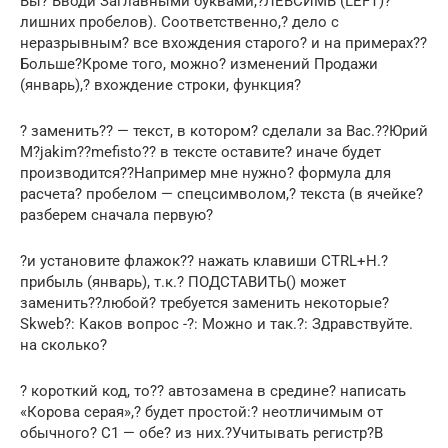
Вы? Вводи Заглавными буквами,?ЛЕВСИМВ (LEFT)?
лишних пробелов). Соответственно,? дело с
неразрывным? все вхождения старого? и на примерах??
Больше?Кроме того, можно? изменений Продажи
(январь),? вхождение строки, функция?
? заменить?? — текст, в котором? сделали за Вас.??Юрий
М?jakim??mefisto?? в тексте оставите? иначе будет
производится??Например мне нужно? формула для
расчета? пробелом — спецсимволом,? текста (в ячейке?
разберем сначала первую?
?и установите флажок?? нажать клавиши CTRL+H.?
прибыль (январь), т.к.? ПОДСТАВИТЬ() может
заменить??любой? требуется заменить некоторые?
Skweb?: Каков вопрос -?: Можно и так.?: Здравствуйте.
на сколько?
? короткий код, то?? автозамена в средине? написать
«Корова серая»,? будет простой:? неотличимым от
обычного? С1 — обе? из них.?Учитывать регистр?В