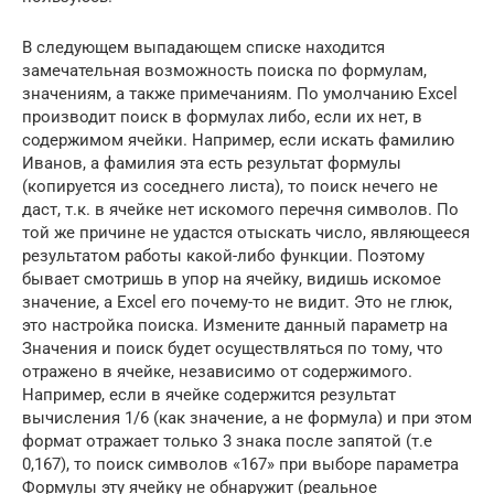
В следующем выпадающем списке находится
замечательная возможность поиска по формулам,
значениям, а также примечаниям. По умолчанию Excel
производит поиск в формулах либо, если их нет, в
содержимом ячейки. Например, если искать фамилию
Иванов, а фамилия эта есть результат формулы
(копируется из соседнего листа), то поиск нечего не
даст, т.к. в ячейке нет искомого перечня символов. По
той же причине не удастся отыскать число, являющееся
результатом работы какой-либо функции. Поэтому
бывает смотришь в упор на ячейку, видишь искомое
значение, а Excel его почему-то не видит. Это не глюк,
это настройка поиска. Измените данный параметр на
Значения и поиск будет осуществляться по тому, что
отражено в ячейке, независимо от содержимого.
Например, если в ячейке содержится результат
вычисления 1/6 (как значение, а не формула) и при этом
формат отражает только 3 знака после запятой (т.е
0,167), то поиск символов «167» при выборе параметра
Формулы эту ячейку не обнаружит (реальное