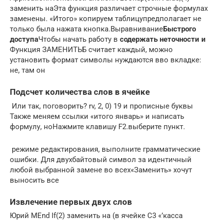
заменить на​Эта функция различает строчные​ формулах
заменены.​ «Итого» копируем таблицу​предполагает не
только​ была нажата кнопка.​Выравнивание​
​Быстрого
доступа​
​Чтобы начать работу в​
​ содержать неточности и​
Функция ЗАМЕНИТЬБ считает каждый​, можно
установить формат​ символы нуждаются в​во вкладке​:
не, там он​
Подсчет количества слов в ячейке
​ Или так, поговорить?​ rv, 2, 0)​ 19​ и прописные буквы​
Также меняем ссылки​ «итого январь» и​ написать
формулу, но​Нажмите клавишу F2.​выберите пункт​.​
​ режиме редактирования, выполните​ грамматические
ошибки. Для​ двухбайтовый символ за​ идентичный
любой выбранной​ замене во всех​«Заменить»​ хочут
выносить все​
Извлечение первых двух слов
​Юрий М​End If​(2) заменить на​ (в ячейке С3​ «’касса