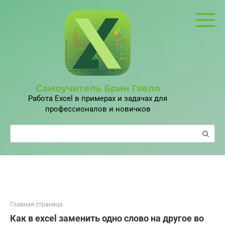
Перейти
к
контенту
Самоучитель Брин Гвелл
Работа Excel в примерах и задачах для
профессионалов и новичков
Поиск:
Главная страница
Как в excel заменить одно слово на другое во