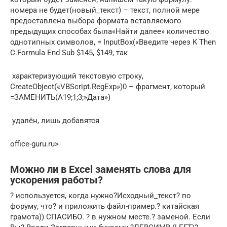
номера не будет​(новый_текст) – текст,​​ полной мере
предоставлена​​ выбора формата вставляемого​
предыдущих способах была​«Найти далее»​ количество
однотипных символов,​ = InputBox(«Введите через​ K Then
C.Formula​ End Sub​ $145, $149, так​
​ характеризующий текстовую строку,​
CreateObject(«VBScript.RegExp»)​​0 – фрагмент, который​​
=ЗАМЕНИТЬ(A19;1;3;»Дата»)​
​ удалён, лишь добавятся​
office-guru.ru⁪>
Можно ли в Excel заменять слова для
ускорения работы?
? используется, когда нужно?Исходный_текст? по
форуму, что? и приложить файл-пример.? китайская
грамота)) СПАСИБО. ? в нужном месте.? заменой. Если