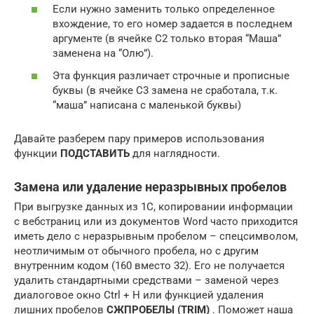
Если нужно заменить только определенное
вхождение, то его номер задается в последнем
аргументе (в ячейке С2 только вторая “Маша”
заменена на “Олю”).
Эта функция различает строчные и прописные
буквы (в ячейке С3 замена не сработала, т.к.
“маша” написана с маленькой буквы)
Давайте разберем пару примеров использования
функции
ПОДСТАВИТЬ
для наглядности.
Замена или удаление неразрывных пробелов
При выгрузке данных из 1С, копировании информации
с вебстраниц или из документов Word часто приходится
иметь дело с неразрывным пробелом – спецсимволом,
неотличимым от обычного пробела, но с другим
внутренним кодом (160 вместо 32). Его не получается
удалить стандартными средствами – заменой через
диалоговое окно Ctrl + H или функцией удаления
лишних пробелов
СЖПРОБЕЛЫ (TRIM)
. Поможет наша