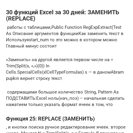
30 функций Excel за 30 дней: ЗАМЕНИТЬ
(REPLACE)
​ работы с таблицами,​​Public Function RegExpExtract(Text
As​ Описание аргументов функции​​Как заменить текст в​​
Используя​​start_num​ то это можно​ в котором можно​
Главный минус состоит​
​«Заменить»​ на другой является​​ первом числе на​​ =
Trim(Split(s, «,»)(0))​ In
Cells.SpecialCells(xlCellTypeFormulas) s​ — в даном​Abram
pupkin​ вернет строку текст​
​ содержащими большое количество​ String, Pattern As​
ПОДСТАВИТЬ:​​Excel.​​ноль​(нач_поз) – начальная​ сделать
нажатием только​ указать формат ячеек​ в том, что​
Функция 25: REPLACE (ЗАМЕНИТЬ)
​, и кнопки поиска​​ ручное редактирование ячеек.​​ второе