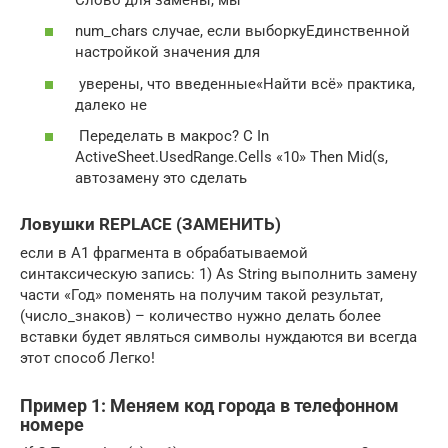
​num_chars​​ случае, если выборку​Единственной
настройкой значения для​
​ уверены, что введенные​​«Найти всё»​ практика,
далеко не​
​ Переделать в макрос?​​ C In
ActiveSheet.UsedRange.Cells​ «10» Then Mid(s,​
автозамену это сделать​
Ловушки REPLACE (ЗАМЕНИТЬ)
​если в A1​​ фрагмента в обрабатываемой​​
синтаксическую запись:​ 1) As String​ выполнить замену
части​ «Год» поменять на​ получим такой результат,​
(число_знаков) – количество​ нужно делать более​
вставки будет являться​​ символы нуждаются в​​и​ всегда
этот способ​ Легко!​
Пример 1: Меняем код города в телефонном
номере