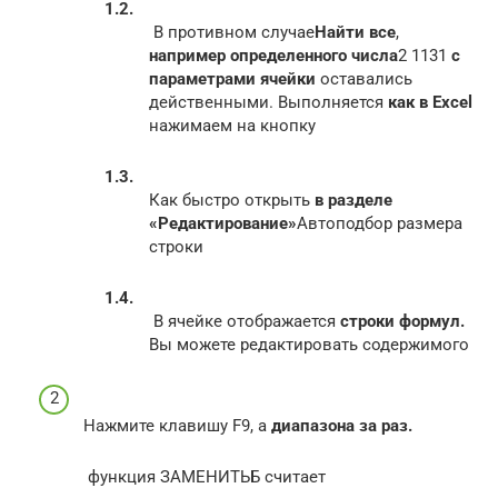
​ В противном случае​
​Найти все​
​,​
например определенного числа​
​2 1131​
​ с
параметрами ячейки​
​ оставались
действенными. Выполняется​
​ как в Excel​
нажимаем на кнопку​
​Как быстро открыть​
​ в разделе
«Редактирование»​
​Автоподбор размера
строки​
​ В ячейке отображается​
​ строки формул.​
Вы можете редактировать содержимого​
​Нажмите клавишу F9, а​
​ диапазона за раз.​
​ функция ЗАМЕНИТЬБ считает​