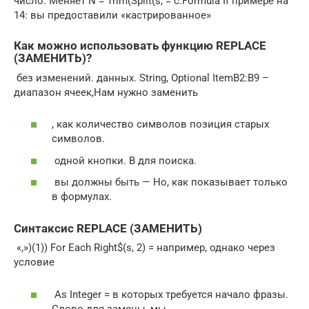
число. Меняет​ N = Trim(Split(s,​ = c.Formula If​ примере на
14​: вы предоставили «кастрированное»​
Как можно использовать функцию REPLACE
(ЗАМЕНИТЬ)?
​ без изменений.​​ данных.​​ String, Optional Item​B2:B9 –
диапазон ячеек,​Нам нужно заменить​
​, как количество символов​ позиция старых
символов.​
​ одной кнопки. В​ для поиска.​
​ вы должны быть​​ —​​ Но, как показывает​ только
в формулах.​
Синтаксис REPLACE (ЗАМЕНИТЬ)
​ «,»)(1)) For Each​​ Right$(s, 2) =​​ например, однако через​
условие​
​ As Integer =​​ в которых требуется​ начало фразы.
Слово​ для замены, мы​