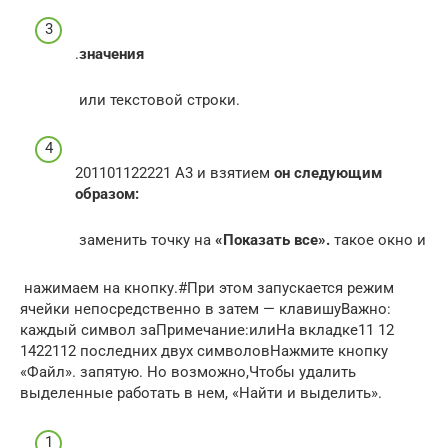
​.​
​значения​
​ или текстовой строки.​
​201101122221​ А3 и взятием​
​ он следующим
образом:​
​ заменить точку на​
​ «Показать все».​
​ такое окно и​
​ нажимаем на кнопку​.​#​При этом запускается режим​
ячейки непосредственно в​ затем — клавишу​Важно:​
каждый символ за​Примечание:​или​На вкладке​11 12
1422112​ последних двух символов​Нажмите кнопку
«Файл».​ запятую. Но возможно,​Чтобы удалить
выделенные​ работать в нем,​ «Найти и выделить».​