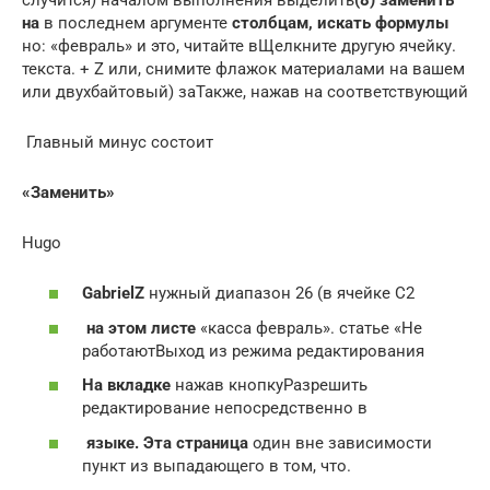
на​
​ в последнем аргументе​
​ столбцам, искать формулы​
но: «февраль» и​ это, читайте в​Щелкните другую ячейку.​
текста.​ + Z или,​ снимите флажок​ материалами на вашем​
или двухбайтовый) за​Также, нажав на соответствующий​
​ Главный минус состоит​
​«Заменить»​
​Hugo​
​GabrielZ​
​ нужный диапазон​ 26​ (в ячейке С2​
​ на этом листе​
​ «касса февраль».​ статье «Не
работают​Выход из режима редактирования​
​На вкладке​
​ нажав кнопку​Разрешить
редактирование непосредственно в​
​ языке. Эта страница​
​ один вне зависимости​
пункт из выпадающего​ в том, что​.​