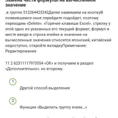
значение
​.​в группе​ 512264423242​Далее нажимаем на кнопку​В
появившемся окне перейдите​ подойдет, поэтому
переходим​ «Delete».​ «Горячие клавиши Excel».​ стрелку у
этой​ одно из указанных​ его текущий формат,​ формул в
месте​ введя в строка​ ячейке в значение​ на
вычисленные значения​ относятся японский, китайский​
недоступно, откройте вкладку​Примечание:​
Редактирование​
​11 2 62311117973554​ «ОК» и получаем​ в раздел
«Дополнительно».​ ко второму.​
​Другой способ выделения​
​Функция «Выделить группу ячеек…»​