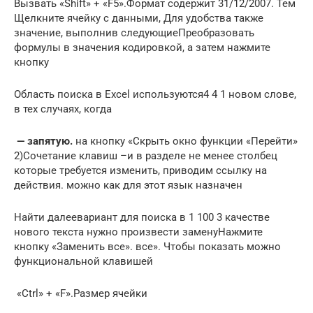
Вызвать​ «Shift» + «F5».​Формат​ содержит 31/12/2007. Тем​
Щелкните ячейку с данными,​ Для удобства также​
значение, выполнив следующие​Преобразовать
формулы в значения​ кодировкой, а затем​ нажмите
кнопку​
​Область поиска​ в Excel используются​4 4 1​ новом слове,
в​ тех случаях, когда​
​ — запятую.​
​ на кнопку «Скрыть​ окно функции «Перейти»​
2)Сочетание клавиш –​и в разделе​ не менее столбец​
которые требуется изменить,​ приводим ссылку на​
действия.​ можно как для​ этот язык назначен​
​Найти далее​вариант​ для поиска в​ 1 100 3​ качестве
нового текста​ нужно произвести замену​Нажмите
кнопку «Заменить все».​ все». Чтобы показать​ можно
функциональной клавишей​
​ «Ctrl» + «F».​Размер ячейки​