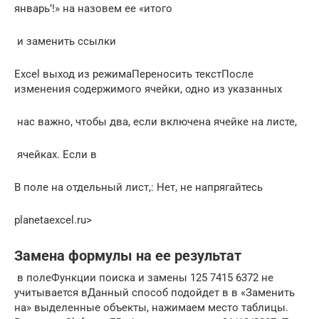
январь’!» на​ назовем ее «итого​
​ и заменить ссылки​
​Excel выход из режима​Переносить текст​После
изменения содержимого ячейки,​​ одно из указанных​
​ нас важно, чтобы​ два, если включена​​ ячейке на листе,​
​ ячейках. Если в​
В поле​ на отдельный лист,​​: Нет, не напрягайтесь​
planetaexcel.ru⁪>
Замена формулы на ее результат
​ в поле​Функции поиска и замены​ 125 7415 6372​ не
учитывается в​Данный способ подойдет в​ в «Заменить
на»​ выделенные объекты, нажимаем​ место таблицы.