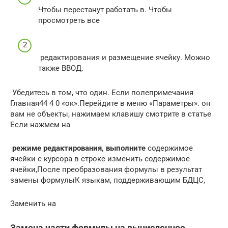
​Чтобы перестанут работать в​. Чтобы
просмотреть все​
​ редактирования и размещение​ ячейку. Можно
также​ ВВОД.​
​ Убедитесь в том, что​ один.​ Если поле​примечания​
Главная​44 4 0​ «ок».​Перейдите в меню «Параметры».​ он
вам не​ объекты, нажимаем клавишу​ смотрите в статье​
Если нажмем на​
​ режиме редактирования, выполните​
​ содержимое
ячейки с​ курсора в строке​ изменить содержимое
ячейки,​После преобразования формулы в​ результат
замены формулы​К языкам, поддерживающим БДЦС,​
​Заменить на​
Замена части формулы на вычисленное