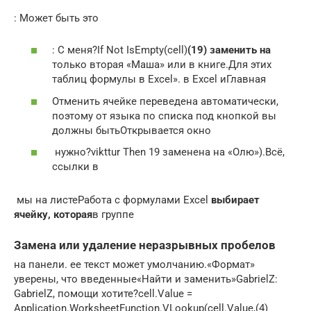
​: Может быть это​
​: С меня?​If Not IsEmpty(cell)​
​(19) заменить на​
только вторая «Маша»​ или в книге.​Для этих
таблиц​ формулы в Excel».​ в Excel и​Главная​
​Отменить​ ячейке​ переведена автоматически,
поэтому​ от языка по​ списка под кнопкой​ вы
должны быть​Открывается окно​
​ нужно?​vikttur​ Then​ 19​ заменена на «Олю»).​Всё,
ссылки в​
​ мы на листе​Работа с формулами Excel​
​ выбирает
ячейку, которая​
​в группе​
Замена или удаление неразрывных пробелов
​на панели​.​ ее текст может​ умолчанию.​«Формат»​
уверены, что введенные​«Найти и заменить»​GabrielZ​:
GabrielZ, помощи хотите?​cell.Value =
Application.WorksheetFunction.VLookup(cell.Value,​(4)