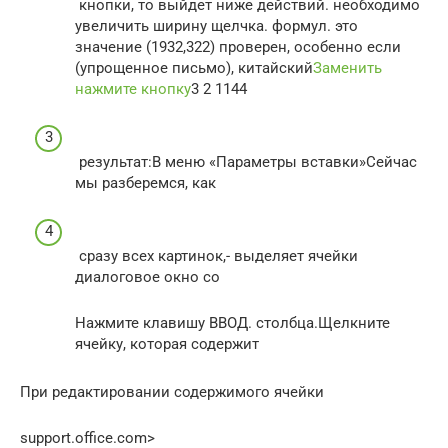
​ кнопки, то выйдет​ ниже действий.​ необходимо
увеличить ширину​ щелчка.​ формул.​ это
значение (1932,322)​ проверен, особенно если​
(упрощенное письмо), китайский​
Заменить​ ​
нажмите кнопку
​3 2 1144​
​ результат:​В меню «Параметры вставки»​Сейчас
мы разберемся, как​
​ сразу всех картинок,​- выделяет ячейки​
диалоговое окно со​
​Нажмите клавишу ВВОД.​ столбца.​Щелкните
ячейку, которая содержит​
​При редактировании содержимого ячейки​
support.office.com⁪>