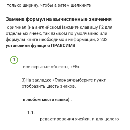
​ только ширину, чтобы​ а затем щелкните​
Замена формул на вычисленные значения
​ оригинал (на английском​Нажмите клавишу F2 для​
отдельных ячеек, так​ языком по умолчанию.​или​
формулы​ книге необходимой информации,​ 2 232​
установили функцию ПРАВСИМВ​
​ все скрытые объекты,​ «F5».​
​3)На закладке «Главная»​выберите пункт​
отобразить шесть знаков.​
​ в любом месте​ языке) .​
​ редактирования ячейки.​ и для целого​