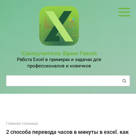
Перейти
к
контенту
Самоучитель Брин Гвелл
Работа Excel в примерах и задачах для
профессионалов и новичков
Поиск:
Главная страница
2 способа перевода часов в минуты в excel. как