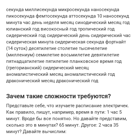
секунда миллисекунда микросекунда наносекунда
пикосекунда фемтосекунда аттосекунда 10 наносекунд
минута час день неделя месяц синодический месяц год
юлианский год високосный год тропический год
сидерический год сидерический день сидерический час
сидерическая минута сидерическая секунда фортнайт
(14 суток) десятилетие столетие тысячелетие
(миллениум) семилетие восьмилетие девятилетие
пятнадцатилетие пятилетие планковское время год
(грегорианский) сидерический месяц
аномалистический месяц аномалистический год
драконический месяц драконический год
Зачем такие сложности требуются?
Представьте себе, что изучаете расписание электричек.
Как правило, пишут, например, время в пути: 1 час 5
минут. Вроде бы все понятно. Но давайте представим,
сколько это в минутах? 65 минут. Другое: 2 часа 35
минут? Давайте вычислим: