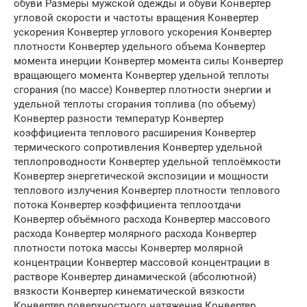
обуви Размеры мужской одежды и обуви Конвертер
угловой скорости и частоты вращения Конвертер
ускорения Конвертер углового ускорения Конвертер
плотности Конвертер удельного объема Конвертер
момента инерции Конвертер момента силы Конвертер
вращающего момента Конвертер удельной теплоты
сгорания (по массе) Конвертер плотности энергии и
удельной теплоты сгорания топлива (по объему)
Конвертер разности температур Конвертер
коэффициента теплового расширения Конвертер
термического сопротивления Конвертер удельной
теплопроводности Конвертер удельной теплоёмкости
Конвертер энергетической экспозиции и мощности
теплового излучения Конвертер плотности теплового
потока Конвертер коэффициента теплоотдачи
Конвертер объёмного расхода Конвертер массового
расхода Конвертер молярного расхода Конвертер
плотности потока массы Конвертер молярной
концентрации Конвертер массовой концентрации в
растворе Конвертер динамической (абсолютной)
вязкости Конвертер кинематической вязкости
Конвертер поверхностного натяжения Конвертер