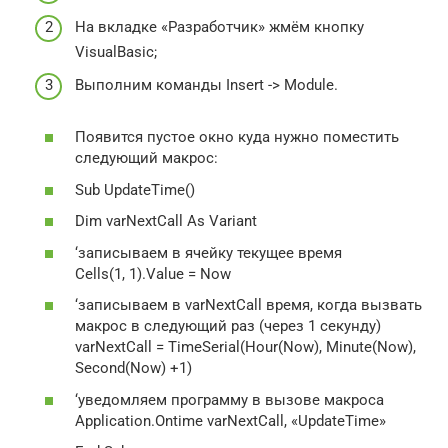
На вкладке «Разработчик» жмём кнопку
VisualBasic;
Выполним команды Insert -> Module.
Появится пустое окно куда нужно поместить
следующий макрос:
Sub UpdateTime()
Dim varNextCall As Variant
‘записываем в ячейку текущее время
Cells(1, 1).Value = Now
‘записываем в varNextCall время, когда вызвать
макрос в следующий раз (через 1 секунду)
varNextCall = TimeSerial(Hour(Now), Minute(Now),
Second(Now) +1)
‘уведомляем программу в вызове макроса
Application.Ontime varNextCall, «UpdateTime»