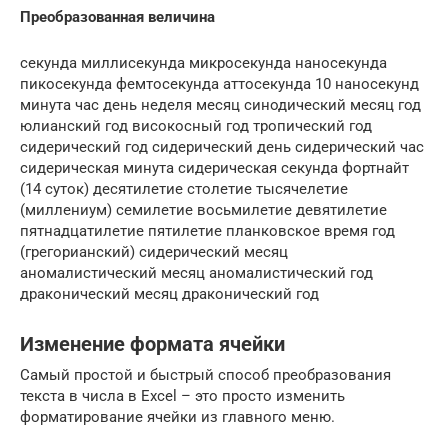
Преобразованная величина
секунда миллисекунда микросекунда наносекунда
пикосекунда фемтосекунда аттосекунда 10 наносекунд
минута час день неделя месяц синодический месяц год
юлианский год високосный год тропический год
сидерический год сидерический день сидерический час
сидерическая минута сидерическая секунда фортнайт
(14 суток) десятилетие столетие тысячелетие
(миллениум) семилетие восьмилетие девятилетие
пятнадцатилетие пятилетие планковское время год
(грегорианский) сидерический месяц
аномалистический месяц аномалистический год
драконический месяц драконический год
Изменение формата ячейки
Самый простой и быстрый способ преобразования
текста в числа в Excel – это просто изменить
форматирование ячейки из главного меню.