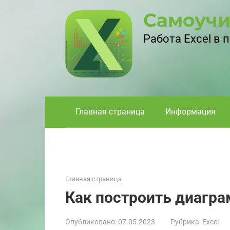
Перейти
Самоучи
к
контенту
Работа Excel в
Главная страница
Информация
Главная страница
Как построить диагра
Опубликовано:
07.05.2023
Рубрика:
Excel