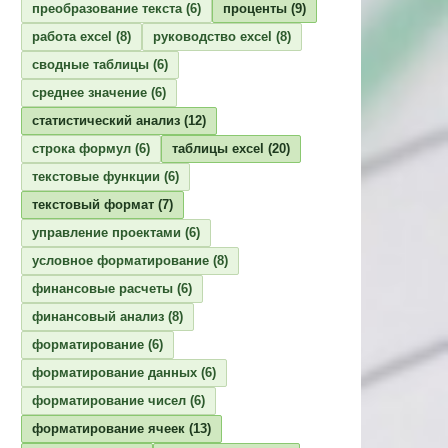
преобразование текста
(6)
проценты
(9)
работа excel
(8)
руководство excel
(8)
сводные таблицы
(6)
среднее значение
(6)
статистический анализ
(12)
строка формул
(6)
таблицы excel
(20)
текстовые функции
(6)
текстовый формат
(7)
управление проектами
(6)
условное форматирование
(8)
финансовые расчеты
(6)
финансовый анализ
(8)
форматирование
(6)
форматирование данных
(6)
форматирование чисел
(6)
форматирование ячеек
(13)