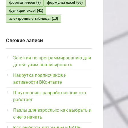
формат ячеек
(7)
формулы excel
(66)
функции excel
(41)
электронные таблицы
(13)
Свежие записи
Занятия по программированию для
детей: учим анализировать
Накрутка подписчиков и
активности ВКонтакте
IT-аутсорсинг разработки: как это
работает
Пазлы для взрослых: как выбрать и
с чего начать
Как выбрать витамины и БАДы: