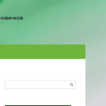
 новичков
Поиск: