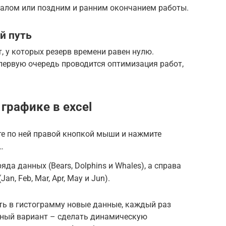
алом или поздним и ранним окончанием работы.
й путь
т, у которых резерв времени равен нулю.
первую очередь проводится оптимизация работ,
 графике в excel
е по ней правой кнопкой мыши и нажмите
…
да данных (Bears, Dolphins и Whales), а справа
n, Feb, Mar, Apr, May и Jun).
ть в гистограмму новые данные, каждый раз
ьный вариант – сделать динамическую