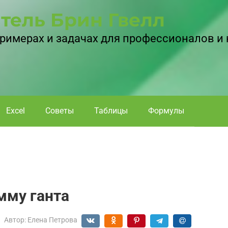
тель Брин Гвелл
 примерах и задачах для профессионалов и
Excel
Советы
Таблицы
Формулы
мму ганта
Автор:
Елена Петрова