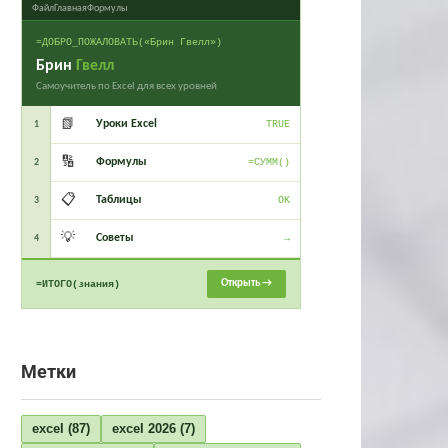
Файл
Главная
Формулы
=ДОБРО_ПОЖАЛОВАТЬ(«Брин Гвелл»)
Брин
Гвелл
Самоучитель по Excel для всех уровней
📗
Уроки Excel
1
TRUE
🔢
Формулы
2
=СУММ()
📋
Таблицы
3
OK
💡
Советы
4
→
Открыть →
=ИТОГО(знания)
Метки
excel
(87)
excel 2026
(7)