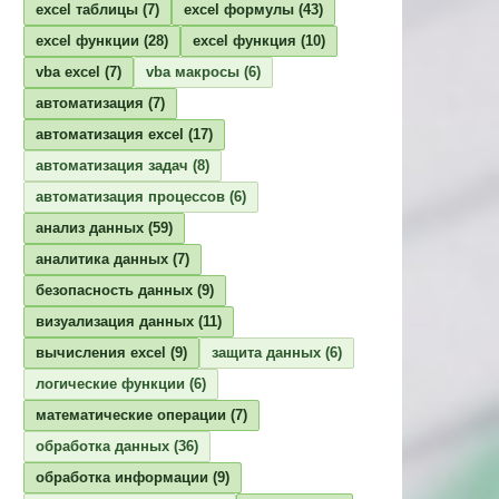
excel таблицы
(7)
excel формулы
(43)
excel функции
(28)
excel функция
(10)
vba excel
(7)
vba макросы
(6)
автоматизация
(7)
автоматизация excel
(17)
автоматизация задач
(8)
автоматизация процессов
(6)
анализ данных
(59)
аналитика данных
(7)
безопасность данных
(9)
визуализация данных
(11)
вычисления excel
(9)
защита данных
(6)
логические функции
(6)
математические операции
(7)
обработка данных
(36)
обработка информации
(9)