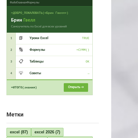
Файл
Главная
Формулы
=ДОБРО_ПОЖАЛОВАТЬ(«Брин Гвелл»)
Брин
Гвелл
Самоучитель по Excel для всех уровней
📗
Уроки Excel
1
TRUE
🔢
Формулы
2
=СУММ()
📋
Таблицы
3
OK
💡
Советы
4
→
Открыть →
=ИТОГО(знания)
Метки
excel
(87)
excel 2026
(7)