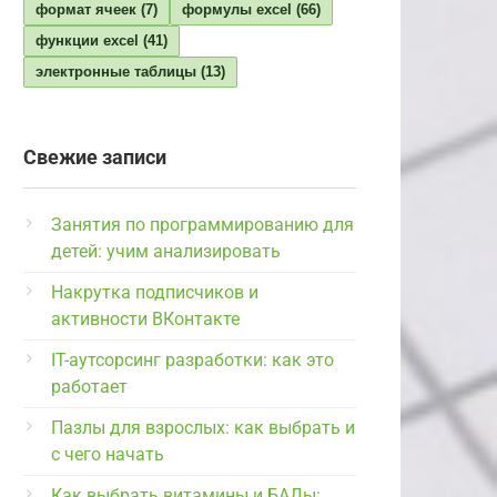
формат ячеек
(7)
формулы excel
(66)
функции excel
(41)
электронные таблицы
(13)
Свежие записи
Занятия по программированию для
детей: учим анализировать
Накрутка подписчиков и
активности ВКонтакте
IT-аутсорсинг разработки: как это
работает
Пазлы для взрослых: как выбрать и
с чего начать
Как выбрать витамины и БАДы: