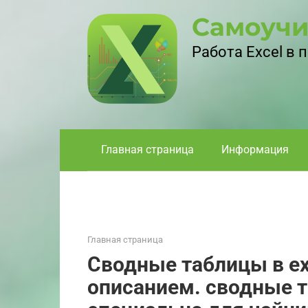
Перейти
Самоучи
к
контенту
Работа Excel в
Главная страница
Информация
Главная страница
Сводные таблицы в ex
описанием. сводные т