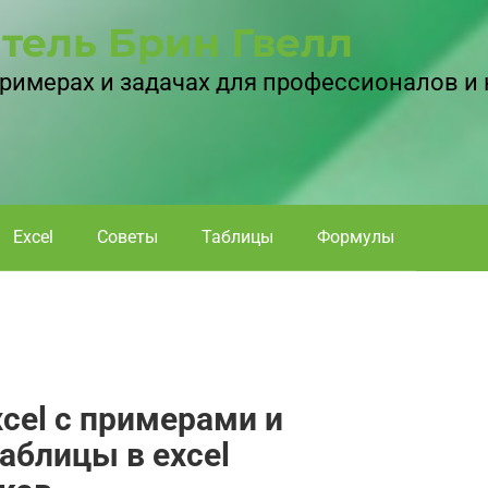
тель Брин Гвелл
 примерах и задачах для профессионалов и
Excel
Советы
Таблицы
Формулы
cel с примерами и
аблицы в excel