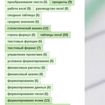
преобразование текста
(6)
проценты
(9)
работа excel
(8)
руководство excel
(8)
сводные таблицы
(6)
среднее значение
(6)
статистический анализ
(12)
строка формул
(6)
таблицы excel
(20)
текстовые функции
(6)
текстовый формат
(7)
управление проектами
(6)
условное форматирование
(8)
финансовые расчеты
(6)
финансовый анализ
(8)
форматирование
(6)
форматирование данных
(6)
форматирование чисел
(6)
форматирование ячеек
(13)