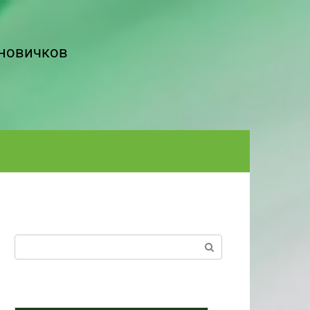
 новичков
Поиск: