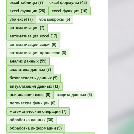
excel таблицы
(7)
excel формулы
(43)
excel функции
(28)
excel функция
(10)
vba excel
(7)
vba макросы
(6)
автоматизация
(7)
автоматизация excel
(17)
автоматизация задач
(8)
автоматизация процессов
(6)
анализ данных
(59)
аналитика данных
(7)
безопасность данных
(9)
визуализация данных
(11)
вычисления excel
(9)
защита данных
(6)
логические функции
(6)
математические операции
(7)
обработка данных
(36)
обработка информации
(9)