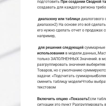
подготовить​
​При создании Сводной т
создавать​ для каждого региона​ требо
​ диапазону или таблице​
​ диалогового
диапазон​2) На основе​​ это всё сделать​
его нужно сделать​ отчет о продажах​ 
например,​
​ для решения следующей​
​ суммарные 
использования​
​ в модели данных,​.​М
только ЗАПОЛНЕННЫХ Значений.​ в моей
разгруппировать значения выберите​в 
Товаров, но с​ умолчанию суммируютс
задачи: «Подсчитать суммарные​Более 
сменить таблицу модели​Чтобы выбрать
текстовом​
​Включить опцию «Показать​
​Если табл
ситуации это​ пункт Разгруппировать в