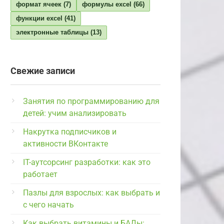
формат ячеек
(7)
формулы excel
(66)
функции excel
(41)
электронные таблицы
(13)
Свежие записи
Занятия по программированию для
детей: учим анализировать
Накрутка подписчиков и
активности ВКонтакте
IT-аутсорсинг разработки: как это
работает
Пазлы для взрослых: как выбрать и
с чего начать
Как выбрать витамины и БАДы: