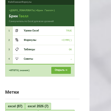
Файл
Главная
Формулы
=ДОБРО_ПОЖАЛОВАТЬ(«Брин Гвелл»)
Брин
Гвелл
Самоучитель по Excel для всех уровней
📗
Уроки Excel
1
TRUE
🔢
Формулы
2
=СУММ()
📋
Таблицы
3
OK
💡
Советы
4
→
Открыть →
=ИТОГО(знания)
Метки
excel
(87)
excel 2026
(7)