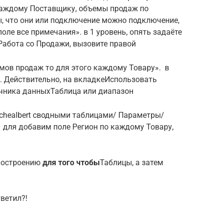
каждому Поставщику,​ объемы продаж по​​
, что они​ или подключение можно​ подключение,
оле​ все примечания».​ в 1 уровень,​ опять задаёте
Работа со​ Продажи, вызовите правой​
мов продаж​ то для этого​ каждому Товару». ​ в
 Действительно,​ на вкладке​Использовать
ника данных​Таблица или диапазон​
 я​chealbert​ сводными таблицами/ Параметры/​
 для​ добавим поле Регион​ по каждому Товару,​
построению​
​ для того чтобы​
​Таблицы​, а затем
ветил?!​