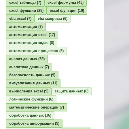
excel таблицы
(7)
excel формулы
(43)
excel функции
(28)
excel функция
(10)
vba excel
(7)
vba макросы
(6)
автоматизация
(7)
автоматизация excel
(17)
автоматизация задач
(8)
автоматизация процессов
(6)
анализ данных
(59)
аналитика данных
(7)
безопасность данных
(9)
визуализация данных
(11)
вычисления excel
(9)
защита данных
(6)
логические функции
(6)
математические операции
(7)
обработка данных
(36)
обработка информации
(9)