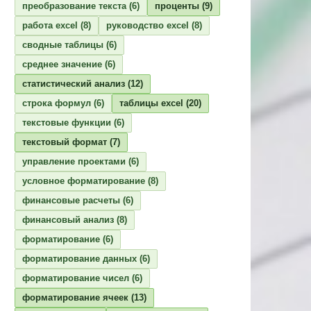
преобразование текста
(6)
проценты
(9)
работа excel
(8)
руководство excel
(8)
сводные таблицы
(6)
среднее значение
(6)
статистический анализ
(12)
строка формул
(6)
таблицы excel
(20)
текстовые функции
(6)
текстовый формат
(7)
управление проектами
(6)
условное форматирование
(8)
финансовые расчеты
(6)
финансовый анализ
(8)
форматирование
(6)
форматирование данных
(6)
форматирование чисел
(6)
форматирование ячеек
(13)