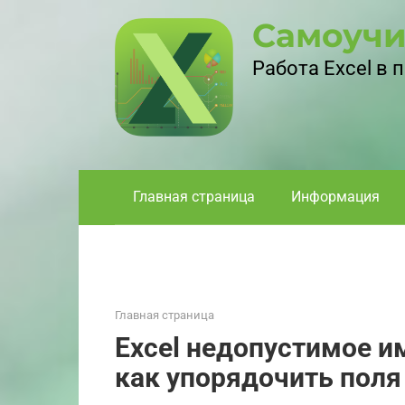
Перейти
Самоучи
к
контенту
Работа Excel в
Главная страница
Информация
Главная страница
Excel недопустимое и
как упорядочить поля