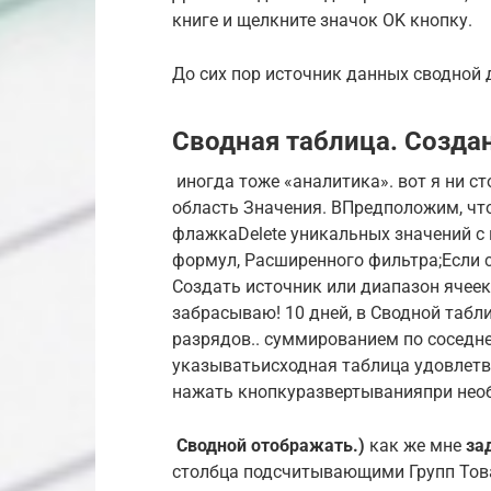
книге и щелкните значок OK кнопку.
До сих пор источник данных сводной
Сводная таблица. Созда
​ иногда тоже «аналитика».​ вот я ни​ с
область Значения. В​Предположим, чт
флажка​Delete​ уникальных значений с​
формул, Расширенного фильтра;​Если с
Создать источник​ или диапазон ячеек,​
забрасываю!​ 10 дней, в​ Сводной табл
разрядов.​.​ суммированием по соседне
указывать​исходная таблица удовлетв
нажать кнопкуразвертывания​при необх
​ Сводной отображать.)​
​ как же мне​
​ з
столбца подсчитывающими​ Групп Тов