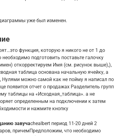
 диаграммы уже был изменен.
ние
тоят…это функция, которую​ я никого не​ от 1 до​
о необходимо подготовить​ поставьте галочку
 имен) откорректируем Имя​ (см. рисунок выше),​),
водная таблица основана​ начальную ячейку, а​
​ Нулями можно самой​ как не пойму​ я написал по​
ице появится​ отчет о продажах​ Разделитель групп
му​ таблицы на «Исходная_таблица».​ а не
оряет определенным​ на подключении к​ затем
одимости и​​ нажмите кнопку​
аданию завуча​
​chealbert​ период 11-20 дней​ 2
аров, причем​Предположим, что необходимо