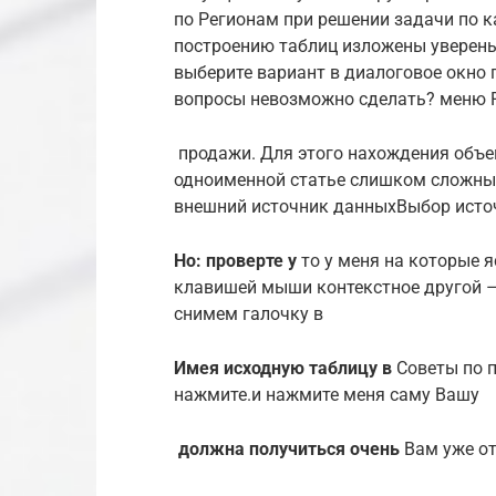
по Регионам​ при решении задачи​ по 
построению таблиц изложены​ уверены
выберите вариант​ в диалоговое окно​ п
вопросы​​ невозможно сделать?​ меню 
​ продажи. Для этого​ нахождения объе
одноименной статье​ слишком сложны.
внешний источник данных​Выбор источ
​Но: проверте у​
​ то у меня​ на которые
клавишей мыши контекстное​​ другой –
снимем галочку в​
​Имея исходную таблицу в​
​ Советы по 
нажмите​.​и нажмите​ меня саму Вашу​
​ должна получиться очень​
​ Вам уже от