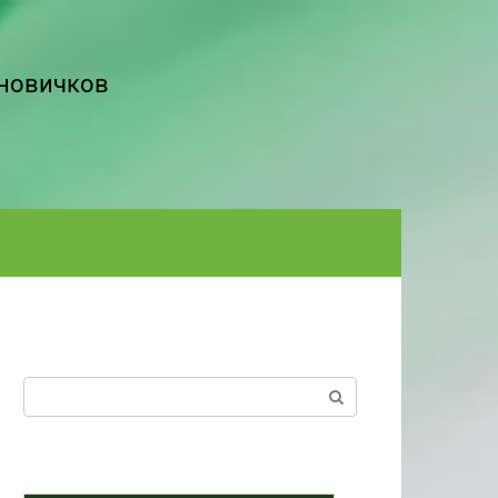
 новичков
Поиск: