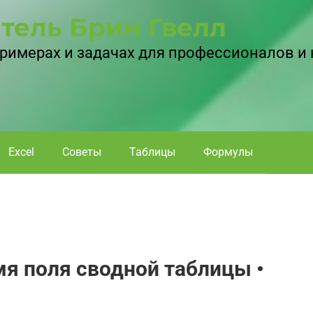
тель Брин Гвелл
 примерах и задачах для профессионалов и
Excel
Советы
Таблицы
Формулы
мя поля сводной таблицы •