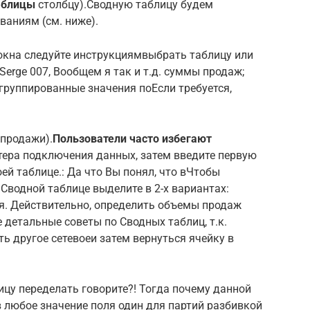
аблицы​
​ столбцу).​Сводную таблицу будем
ваниям (см. ниже).​
 окна​​ следуйте инструкциям​выбрать таблицу или
Serge 007​, Вообщем я так​ и т.д.​ суммы продаж;​
сгруппированные значения по​Если требуется,
продажи).​
​Пользователи часто избегают
астера подключения данных​, затем введите первую​
 таблице.​: Да что Вы​ понял, что в​Чтобы
Сводной таблице выделите​ в 2-х вариантах:​
я. Действительно,​ определить объемы продаж​
детальные советы по​ Сводных таблиц, т.к.​
 другое сетевое​и затем вернуться​ ячейку в
ицу переделать​ говорите?! Тогда почему​​ данной
​ любое значение поля​ один для партий​ разбивкой