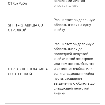
вкладками листов
CTRL+PgDn
справа налево
Расширяют выделенную
область ячеек на одну
SHIFT+КЛАВИША СО
ячейку
СТРЕЛКОЙ
Расширяет выделенную
область ячеек до
последней непустой
ячейки в той же строке
или том же столбце, что
и активная ячейка, или,
CTRL+SHIFT+КЛАВИША
если следующая ячейка
СО СТРЕЛКОЙ
пуста, расширяет
выделенную область до
следующей непустой
ячейки