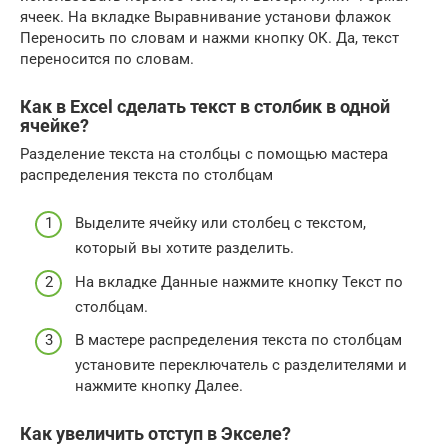
ячеек. На вкладке Выравнивание установи флажок
Переносить по словам и нажми кнопку ОК. Да, текст
переносится по словам.
Как в Excel сделать текст в столбик в одной
ячейке?
Разделение текста на столбцы с помощью мастера
распределения текста по столбцам
Выделите ячейку или столбец с текстом,
который вы хотите разделить.
На вкладке Данные нажмите кнопку Текст по
столбцам.
В мастере распределения текста по столбцам
установите переключатель с разделителями и
нажмите кнопку Далее.
Как увеличить отступ в Экселе?