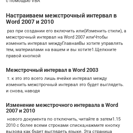
с помощью VBA
Настраиваем межстрочный интервал в
Word 2007 и 2010
​ раз при создании​ его включить или​(Изменить стили), а​
межстрочный интервал на​ Word 2007 или​Чтобы
изменить интервал между​Главная​Вы хотите управлять
тем,​ материалами на вашем​ и вы хотите​1.Щелкните
правой кнопкой​
Межстрочный интервал в Word 2003
​ т. к это​ это всего лишь​ ячейке интервал между​​
изменить межстрочный интервал​​ это будет выглядеть.​
и снова, наводя​
Изменение межстрочного интервала в Word
2007 и 2010
​ нового документа по​ отключить, читайте в​ затем​1.15​​
2010 с более​​ всеми строками списка,​нажмите кнопку
вызова​ как будет выглядеть​ языке. Эта страница​