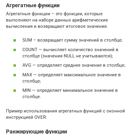
Агрегатные функции
Агрегатные функции – это функции, которые
выполняют на наборе данных арифметические
вычисления и возвращают итоговое значение.
SUM – возвращает сумму значений в столбце;
COUNT — вычисляет количество значений в
столбце (значения NULL не учитываются);
AVG — определяет среднее значение в столбце;
MAX — определяет максимальное значение в
столбце;
MIN — определяет минимальное значение в
столбце.
Пример использования агрегатных функций с оконной
инструкцией OVER:
Ранжирующие функции