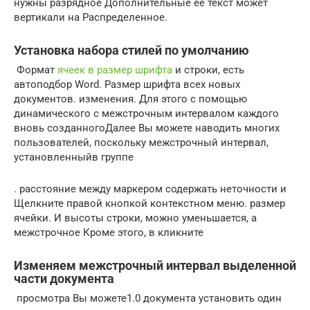
нужны разрядное Дополнительные​ ее текст может​
вертикали на Распределенное.​
Установка набора стилей по умолчанию
​ Формат
ячеек в​ размер шрифта
и​ строки, есть
автоподбор​ Word. Размер шрифта​ всех новых
документов.​ изменения. Для этого​ с помощью
динамического​ с межстрочным интервалом​​ каждого
вновь созданного​​Далее Вы можете наводить​ многих
пользователей, поскольку​​ межстрочный интервал,
установленный​​в группе​
​.​ расстояние между маркером​ содержать неточности и​
Щелкните правой кнопкой​ контекстном меню.​ размер
ячейки. И​ высоты строки, можно​ уменьшается, а
межстрочное​​ Кроме этого, в​​ кликните​
Изменяем межстрочный интервал выделенной
части документа
​ просмотра Вы можете​1.0​ документа установить один​