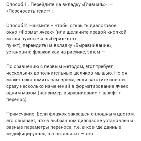
Способ 1 . Перейдите на вкладку «Главная»> —
«Переносить текст» :
Способ 2. Нажмите + чтобы открыть диалоговое
окно «Формат ячеек» (или щелкните правой кнопкой
мыши нужные и выберите этот
пункт), перейдите на вкладку «Выравнивание»,
установите флажок как на рисунке, затем — .
По сравнению с первым методом, этот требует
нескольких дополнительных щелчков мышью. Но он
может сэкономить вам время, если захотите внести
сразу несколько изменений в форматирование ячеек
одним махом (например, выравнивание + шрифт +
перенос).
Примечание. Если флажок закрашен сплошным цветом,
это означает, что в выбранном диапазоне установлены
разные параметры переноса, т.е. в кое-где данные
модифицируются, а в остальных — нет.