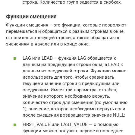
строка. Количество групп задается в скобках.
Функции смещения
Функции смещения – это функции, которые позволяют
перемещаться и обращаться к разным строкам в окне,
относительно текущей строки, а также обращаться к
значениям в начале или в конце окна.
LAG или LEAD – функция LAG обращается к
данным из предыдущей строки окна, а LEAD к
данным из следующей строки. Функцию можно
использовать для того, чтобы сравнивать
текущее значение строки с предыдущим или
следующим. Имеет три параметра: столбец,
значение которого необходимо вернуть,
количество строк для смещения (по умолчанию
1), значение, которое необходимо вернуть если
после смещения возвращается значение NULL;
FIRST_VALUE или LAST_VALUE — с помощью
функции можно получить первое и последнее