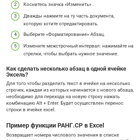
Коснитесь значка «Изменить» .
Дважды нажмите на ту часть документа,
которую хотите отредактировать.
Выберите «Форматирование» Абзац.
Измените межстрочный интервал: нажимайте на
стрелки, чтобы выбрать нужное значение.
Как сделать несколько абзац в одной ячейке
Эксель?
Для того чтобы разделить текст в ячейке на несколько
строчек, каждая из которых начинается с нового абзаца,
необходимо для перехода на новую строку нажать
комбинацию Alt + Enter. Будет осуществлен перенос
строки в ячейке excel.
Пример функции РАНГ.СР в Excel
Возвращает номера числового значения в списке