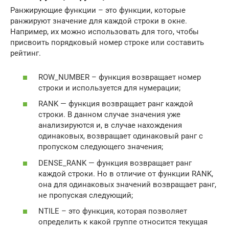
Ранжирующие функции – это функции, которые
ранжируют значение для каждой строки в окне.
Например, их можно использовать для того, чтобы
присвоить порядковый номер строке или составить
рейтинг.
ROW_NUMBER – функция возвращает номер
строки и используется для нумерации;
RANK — функция возвращает ранг каждой
строки. В данном случае значения уже
анализируются и, в случае нахождения
одинаковых, возвращает одинаковый ранг с
пропуском следующего значения;
DENSE_RANK — функция возвращает ранг
каждой строки. Но в отличие от функции RANK,
она для одинаковых значений возвращает ранг,
не пропуская следующий;
NTILE – это функция, которая позволяет
определить к какой группе относится текущая