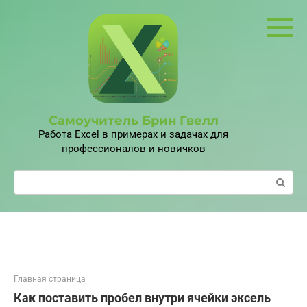
Перейти
к
контенту
Самоучитель Брин Гвелл
Работа Excel в примерах и задачах для
профессионалов и новичков
Поиск:
Главная страница
Как поставить пробел внутри ячейки эксель