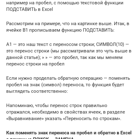
например на пробел, с помощью текстовой функции
ПОДСТАВИТЬ в Excel
Рассмотрим на примере, что на картинке выше. Итак, в
ячейке B1 прописываем функцию ПОДСТАВИТЬ:
A1 — это наш текст с переносом строки; СИМВОЛ(10) —
это перенос строки (мы рассматривали это чуть выше в
данной статье); » » — это пробел, так как мы меняем
перенос строки на пробел
Если нужно проделать обратную операцию — поменять
пробел на знак (символ) переноса, то функция будет
выглядеть соответственно:
Напоминаю, чтобы перенос строк правильно
отражался, необходимо в свойствах ячеек, в разделе
«Выравнивание» указать «Переносить по строкам».
Как поменять знак переноса на пробел и обратно в Excel