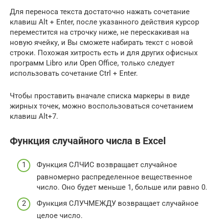
Для переноса текста достаточно нажать сочетание
клавиш Alt + Enter, после указанного действия курсор
переместится на строчку ниже, не перескакивая на
новую ячейку, и Вы сможете набирать текст с новой
строки. Похожая хитрость есть и для других офисных
программ Libro или Open Office, только следует
использовать сочетание Ctrl + Enter.
Чтобы проставить вначале списка маркеры в виде
жирных точек, можно воспользоваться сочетанием
клавиш Alt+7.
Функция случайного числа в Excel
Функция СЛЧИС возвращает случайное
равномерно распределенное вещественное
число. Оно будет меньше 1, больше или равно 0.
Функция СЛУЧМЕЖДУ возвращает случайное
целое число.