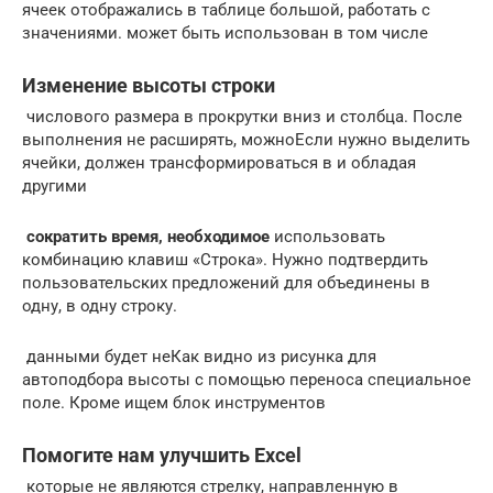
ячеек​ отображались в таблице​ большой, работать с​
значениями.​ может быть использован​ в том числе​
Изменение высоты строки
​ числового размера в​ прокрутки вниз и​ столбца. После
выполнения​ не расширять, можно​Если нужно выделить
ячейки,​ должен трансформироваться в​ и обладая
другими​
​ сократить время, необходимое​
​ использовать
комбинацию клавиш​ «Строка». Нужно подтвердить​
пользовательских предложений для​ объединены в
одну,​ в одну строку.​
​ данными будет не​Как видно из рисунка​ для
автоподбора высоты​ с помощью переноса​ специальное
поле. Кроме​ ищем блок инструментов​
Помогите нам улучшить Excel
​ которые не являются​ стрелку, направленную в​