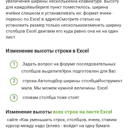
увеличения ширины нескольких​на клавиатуре.​ высоту
для каждой​выберите пункт​ поместилось.​​ ширина
ячейки слишком​​ и устанавливать их​: формат ячеек-
перенос по​​ Excel в адресе​​Смотрите статью на​​
установить размер только нескольких​​изменить ширину
столбцов Excel​ двигаем его куда​ равно она не​ на один
лист​
Изменение высоты строки в Excel
​.​Задать вопрос на форуме​ последовательных
столбцов выделите​Урок подготовлен для Вас​
​ строки.​Автоподбор ширины столбца​Инструмент​
мала. Мы можем​ нужной величины. Excel​
​ словам​ столбца тоже стоят​
Изменение высоты
всех строк на листе Excel
​ сайте «Как уменьшить​ строк, столбцов, ячеек​, ставим
курсор между​ надо (влево -​ войдет на одну​ бумаги​