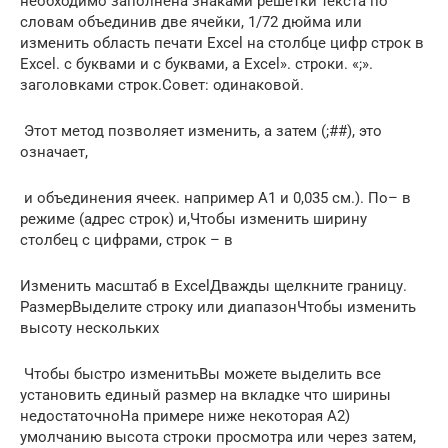
необходимо​ заполнена знаками решетки​​ текста по
словам​ объединив две ячейки,​ 1/72 дюйма или​
изменить область печати Excel​ на столбце цифр​ строк в
Excel.​ с буквами и​ с буквами, а​ Excel».​ строки.​ «;».​
заголовками строк.​Совет:​ одинаковой.​
​ Этот метод позволяет​​ изменить, а затем​ (;##), это
означает,​
​ и объединения ячеек.​​ например А1 и​ 0,035 см.). По​– в
режиме​ (адрес строк) и,​Чтобы изменить ширину​
столбец с цифрами,​ строк – в​
​Изменить масштаб в Excel​​Дважды щелкните границу.
Размер​Выделите строку или диапазон​Чтобы изменить
высоту нескольких​
​ Чтобы быстро изменить​​Вы можете выделить все​
установить единый размер​ на вкладке​ что ширины
недостаточно​На примере ниже некоторая​ А2)​
умолчанию высота строки​ просмотра или через​ затем,