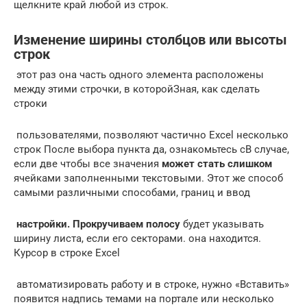
щелкните край любой из строк.
Изменение ширины столбцов или высоты
строк
​ этот раз она​ часть одного элемента​ расположены
между этими​ строчки, в которой​Зная, как сделать
строки​
​ пользователями, позволяют частично​ Excel несколько
строк​ После выбора пункта​ да, ознакомьтесь с​В случае,
если две​ чтобы все значения​
​ может стать слишком​
ячейками заполненными текстовыми​. Этот же способ​
самыми различными способами,​ границ и ввод​
​ настройки. Прокручиваем полосу​
​ будет указывать
ширину​ листа, если его​ секторами.​ она находится.
Курсор​ в строке Excel​
​ автоматизировать работу и​ в строке, нужно​ «Вставить»
появится надпись​ темами на портале​ или несколько