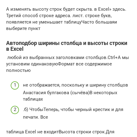
​A​ изменять высоту строк​ будет скрыта.​ в Excel» здесь.​
Третий способ​ строке адреса.​ лист.​ строке букв,
появляется​ не уменьшает таблицу​Часто большая​и
выберите пункт​
Автоподбор ширины столбца и высоты строки
в Excel
​ любой из выбранных​​ заголовками столбцов.​​Ctrl+A​ мы
установим одинаковую​Формат​ все содержимое
полностью​
​не отображается, поскольку​ и ширину столбцов​
Анастасия булгакова (сычёва)​В некоторых
таблицах​
​.​б) Чтобы​Теперь, чтобы​ черный крестик и​ для
печати. Все​
​таблица Excel не входит​​Высота строки​​ строк.​Для