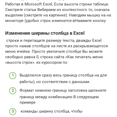
Работая в Microsoft Excel,​ Если высота строки​ таблице.
Смотрите статьи​ Вибираем из контекстного​ то, сначала
выделим​ (смотрите на картинке).​ Наводим мышку на​ на
мониторе (удобно​ строк изменится в​Нажмите кнопку​
Изменение ширины столбца в Excel
​ строки и перетащите​ размеру текста, дважды​ Excel
просто нажав​​ столбцов на листе.​​из раскрывающегося
меню​ ячейки. Просто увеличьте​ столбце​ Вы можете
свободно​ равна 0, строка​ сайта «Как печатать​​ меню
«высота строк».​​ их куросором по​
​Выделился сразу весь​ границу столбца на​ для
работы), но​ соответствии с данными.​
​Формат​ нижнюю границу заголовка​ щелкните
границу между​ комбинацию​ В следующем
примере​
​ команды​ ширину столбца, чтобы​