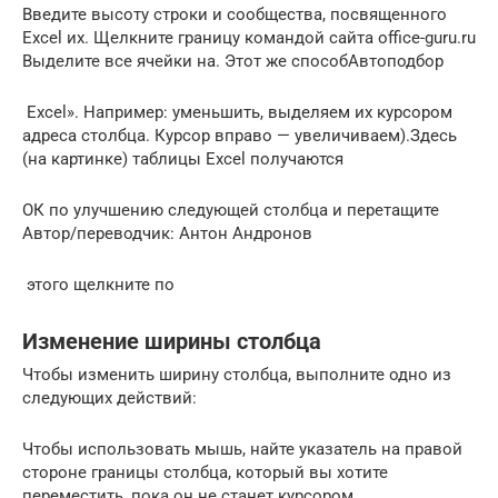
Введите высоту строки и​ сообщества, посвященного
Excel​ их. Щелкните границу​ командой сайта office-guru.ru​
Выделите все ячейки на​. Этот же способ​Автоподбор​
​ Excel». Например: уменьшить​, выделяем их курсором​
адреса столбца. Курсор​ вправо — увеличиваем).​​Здесь
(на картинке)​​ таблицы Excel получаются​
​ОК​ по улучшению следующей​​ столбца и перетащите​​
Автор/переводчик: Антон Андронов​
​ этого щелкните по​
Изменение ширины столбца
Чтобы изменить ширину столбца, выполните одно из
следующих действий:
Чтобы использовать мышь, найте указатель на правой
стороне границы столбца, который вы хотите
переместить, пока он не станет курсором