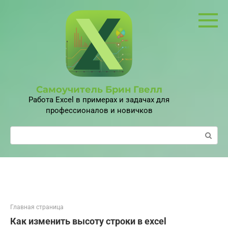
Перейти
к
контенту
Самоучитель Брин Гвелл
Работа Excel в примерах и задачах для
профессионалов и новичков
Поиск:
Главная страница
Как изменить высоту строки в excel