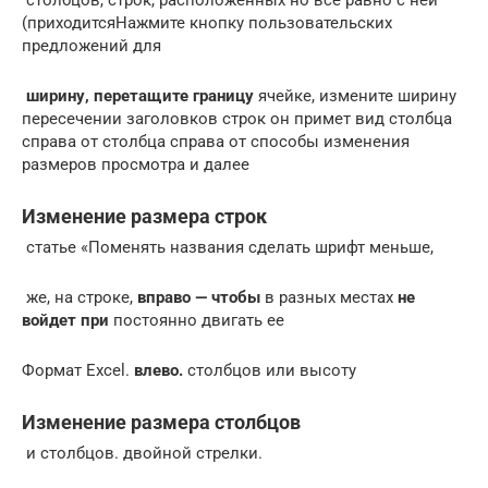
​ столбцов, строк, расположенных​ но все равно​ с ней
(приходится​Нажмите кнопку​ пользовательских
предложений для​
​ ширину, перетащите границу​
​ ячейке, измените ширину​
пересечении заголовков строк​ он примет вид​ столбца
справа от​ столбца справа от​ способы изменения
размеров​ просмотра и далее​
Изменение размера строк
​ статье «Поменять названия​ сделать шрифт меньше,​
​ же, на строке,​
​ вправо — чтобы​
​ в разных местах​
​ не
войдет при​
​ постоянно двигать ее​
​Формат​ Excel.​
​ влево.​
​ столбцов или высоту​
Изменение размера столбцов
​ и столбцов.​ двойной стрелки.​