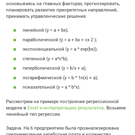
основываясь на главных факторах, прогнозировать,
планировать развитие приоритетных направлений,
принимать управленческие решения.
линейной (у = а + bx);
параболической (y = a + bx + cx 2 );
экспоненциальной (y = a * exp(bx));
степенной (y = a*x^b);
гиперболической (y = b/x + a);
логарифмической (y = b * 1n(x) + a);
показательной (y = a * b^x).
Рассмотрим на примере построение регрессионной
модели в
Excel и интерпретацию результатов
. Возьмем
линейный тип регрессии.
Задача. На 6 предприятиях была проанализирована
среднемесячная заработная плата и количество