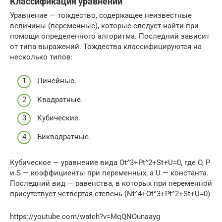
Классификация уравнений
Уравнение — тождество, содержащее неизвестные
величины (переменные), которые следует найти при
помощи определенного алгоритма. Последний зависит
от типа выражений. Тождества классифицируются на
несколько типов:
Линейные.
Квадратные.
Кубические.
Биквадратные.
Кубическое — уравнение вида Ot^3+Pt^2+St+U=0, где O, Р
и S — коэффициенты при переменных, а U — константа.
Последний вид — равенства, в которых при переменной
присутствует четвертая степень (Nt^4+Ot^3+Pt^2+St+U=0).
https://youtube.com/watch?v=MqQNOunaayg