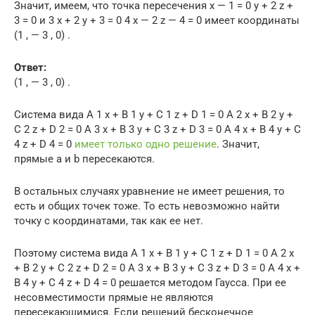
Значит, имеем, что точка пересечения x — 1 = 0 y + 2 z +
3 = 0 и 3 x + 2 y + 3 = 0 4 x — 2 z — 4 = 0 имеет координаты
(1 , — 3 , 0) .
Ответ:
(1 , — 3 , 0) .
Система вида A 1 x + B 1 y + C 1 z + D 1 = 0 A 2 x + B 2 y +
C 2 z + D 2 = 0 A 3 x + B 3 y + C 3 z + D 3 = 0 A 4 x + B 4 y + C
4 z + D 4 = 0
имеет только одно решение
. Значит,
прямые a и b пересекаются.
В остальных случаях уравнение не имеет решения, то
есть и общих точек тоже. То есть невозможно найти
точку с координатами, так как ее нет.
Поэтому система вида A 1 x + B 1 y + C 1 z + D 1 = 0 A 2 x
+ B 2 y + C 2 z + D 2 = 0 A 3 x + B 3 y + C 3 z + D 3 = 0 A 4 x +
B 4 y + C 4 z + D 4 = 0 решается методом Гаусса. При ее
несовместимости прямые не являются
пересекающимися. Если решений бесконечное