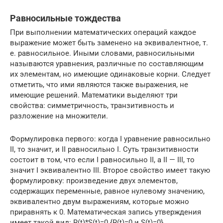
Равносильные тождества
При выполнении математических операций каждое
выражение может быть заменено на эквивалентное, т.
е. равносильное. Иными словами, равносильными
называются уравнения, различные по составляющим
их элементам, но имеющие одинаковые корни. Следует
отметить, что ими являются также выражения, не
имеющие решений. Математики выделяют три
свойства: симметричность, транзитивность и
разложение на множители.
Формулировка первого: когда I уравнение равносильно
II, то значит, и II равносильно I. Суть транзитивности
состоит в том, что если I равносильно II, а II — III, то
значит I эквивалентно III. Второе свойство имеет такую
формулировку: произведение двух элементов,
содержащих переменные, равное нулевому значению,
эквивалентно двум выражениям, которые можно
приравнять к 0. Математическая запись утверждения
имеет такой вид: R(t)*S(t)=0 {R(t)=0 и S(t)=0}.