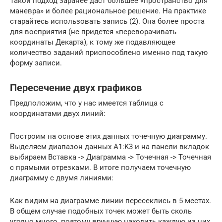
Такой подход заранее даст большее «пространство для
маневра» и более рациональное решение. На практике
старайтесь использовать запись (2). Она более проста
для восприятия (не придется «переворачивать
координаты Декарта), к тому же подавляющее
количество заданий приспособлено именно под такую
форму записи.
Пересечение двух графиков
Предположим, что у нас имеется таблица с
координатами двух линий:
Построим на основе этих данных точечную диаграмму.
Выделяем диапазон данных A1:K3 и на панели вкладок
выбираем Вставка -> Диаграмма -> Точечная -> Точечная
с прямыми отрезками. В итоге получаем точечную
диаграмму с двумя линиями:
Как видим на диаграмме линии пересеклись в 5 местах.
В общем случае подобных точек может быть сколь
угодно много, поэтому вручную находить каждую из них