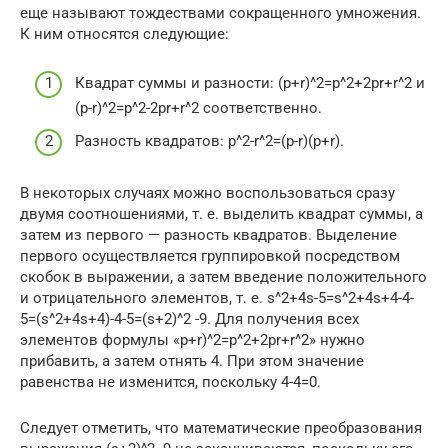
еще называют тождествами сокращенного умножения.
К ним относятся следующие:
Квадрат суммы и разности: (p+r)^2=p^2+2pr+r^2 и
(p-r)^2=p^2-2pr+r^2 соответственно.
Разность квадратов: p^2-r^2=(p-r)(p+r).
В некоторых случаях можно воспользоваться сразу
двумя соотношениями, т. е. выделить квадрат суммы, а
затем из первого — разность квадратов. Выделение
первого осуществляется группировкой посредством
скобок в выражении, а затем введение положительного
и отрицательного элементов, т. е. s^2+4s-5=s^2+4s+4-4-
5=(s^2+4s+4)-4-5=(s+2)^2 -9. Для получения всех
элементов формулы «p+r)^2=p^2+2pr+r^2» нужно
прибавить, а затем отнять 4. При этом значение
равенства не изменится, поскольку 4-4=0.
Следует отметить, что математические преобразования