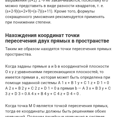
выражения (s+2)^2 -9 не заканчиваются, поскольку его
можно представить в виде разности квадратов, т. е.
(s+2-9)(s+2+9)=(s-7)(s+11). Кроме того, формулы
сокращенного умножения рекомендуется применять
при понижении степени.
Нахождения координат точки
пересечения двух прямых в пространстве
Таким же образом находятся точки пересечения прямых
пространства.
Когда заданы прямые a и b в координатной плоскости
О х у z уравнениями пересекающихся плоскостей, то
имеется прямая a , которая может быть определена при
помощи заданной системы A 1 x + B 1 y + C 1 z + D 1 = 0
A 2 x + B 2 y + C 2 z + D 1 = 0 а прямая b — A 3 x + B 3 y + C
3 z + D 3 = 0 A 4 x + B 4 y + C 4 z + D 4 = 0 .
Когда точка М 0 является точкой пересечения прямых,
тогда ее координаты должны быть решениями обоих
уравнений. Получим линейные уравнения в системе: