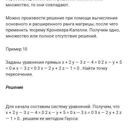
множество, то они совпадают.
Можно произвести решение при помощи вычисления
основного и расширенного ранга матрицы, после чего
применить теорему Кронекера-Капелли. Получим одно,
множество или полное отсутствие решений.
Пример 10
Заданы уравнения прямых x + 2 y — 3 z — 4 = 0 2 x — y + 5
= 0 и x — 3 z = 0 3 x — 2 y + 2 z — 1 = 0 . Найти точку
пересечения.
Решение
Для начала составим систему уравнений. Получим, что
x + 2 y — 3 z — 4 = 0 2 x — y + 5 = 0 x — 3 z = 0 3 x — 2 y + 2 z
— 1 = 0 . решаем ее методом Гаусса: