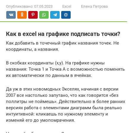
Опубликовано:
07.05.2023
Excel
Елена Петрова
Как в excel на графике подписать точки?
Как добавить в точечный график названия точек. Не
координаты, а названия.
В скобках координаты (х,у). На графике нужны
названия: Точка 1 и Точка А с возможностью поменять
их автоматически по данным в ячейках.
Да уж в этих новомодных Экселях, начиная с версии
2007 все настолько запутано, что как говорится «без
поллитры не поймешь». Действительно в более ранних
версиях работа с элементами диаграмм была реально
интуитивной: кликаешь по нужному элементу и
изменяй его до умопомрачения.