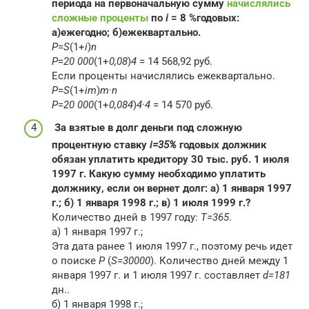
периода на первоначальную сумму
начислялись
сложные проценты
по
i
= 8 %годовых:
а)ежегодно; б)ежеквартально.
P
=
S
(1+
i
)
n
P
=
20 000
(1+
0,08
)
4
​ = 14 568,92 руб.
Если проценты начислялись ежеквартально.
P
=
S
(1+
i
m
​)
m
·
n
P
=
20 000
(1+
0,08
4
​)
4
·
4
​ = 14 570 руб.
За взятые в долг деньги под сложную
процентную ставку
i=35%
годовых должник
обязан уплатить кредитору 30 тыс. руб. 1 июля
1997 г. Какую сумму необходимо уплатить
должнику, если он вернет долг: а) 1 января 1997
г.; б) 1 января 1998 г.; в) 1 июля 1999 г.?
Количество дней в 1997 году:
T=365
.
а) 1 января 1997 г.;
Эта дата ранее 1 июля 1997 г., поэтому речь идет
о поиске
P
(
S=30000
). Количество дней между 1
января 1997 г. и 1 июля 1997 г. составляет
d=181
дн..
б) 1 января 1998 г.;