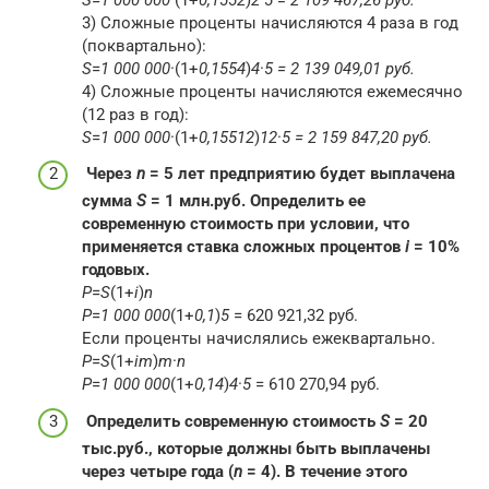
3) Сложные проценты начисляются 4 раза в год
(поквартально):
S
=
1 000 000
·(1+
0,155
4
​)
4
·
5
= 2 139 049,01 руб.
4) Сложные проценты начисляются ежемесячно
(12 раз в год):
S
=
1 000 000
·(1+
0,155
12
​)
12
·
5
= 2 159 847,20 руб.
Через
n
= 5 лет предприятию будет выплачена
сумма
S
= 1 млн.руб. Определить ее
современную стоимость при условии, что
применяется ставка сложных процентов
i
= 10%
годовых.
P
=
S
(1+
i
)
n
P
=
1 000 000
(1+
0,1
)
5
​ = 620 921,32 руб.
Если проценты начислялись ежеквартально.
P
=
S
(1+
i
m
​)
m
·
n
P
=
1 000 000
(1+
0,1
4
​)
4
·
5
​ = 610 270,94 руб.
Определить современную стоимость
S
= 20
тыс.руб., которые должны быть выплачены
через четыре года (
n
= 4). В течение этого