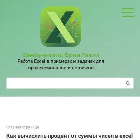
Перейти
к
контенту
Самоучитель Брин Гвелл
Работа Excel в примерах и задачах для
профессионалов и новичков
Поиск:
Главная страница
Как вычислить процент от суммы чисел в excel