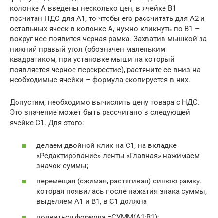
колонке А введены несколько цен, в ячейке В1
посчитан НДС для А1, то чтобы его рассчитать для А2 и
остальных ячеек в колонке А, нужно кликнуть по В1 –
вокруг нее появится черная рамка. Захватив мышкой за
нижний правый угол (обозначен маленьким
квадратиком, при установке мыши на который
появляется черное перекрестие), растяните ее вниз на
необходимые ячейки – формула скопируется в них.
Допустим, необходимо вычислить цену товара с НДС.
Это значение может быть рассчитано в следующей
ячейке С1. Для этого:
делаем двойной клик на С1, на вкладке
«Редактирование» ленты «Главная» нажимаем
значок суммы;
перемещая (сжимая, растягивая) синюю рамку,
которая появилась после нажатия знака суммы,
выделяем А1 и В1, в С1 должна
появиться формула =СУММ(A1:B1);