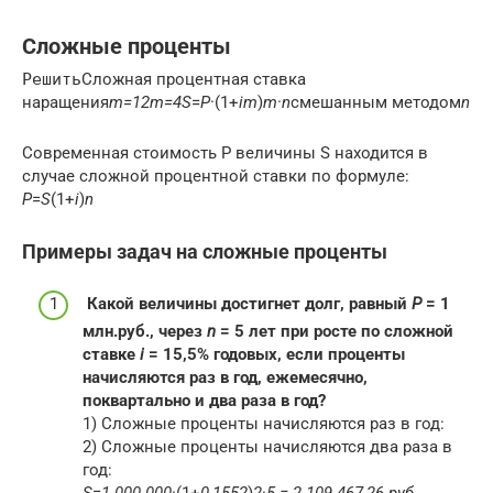
Сложные проценты
Решить
Сложная процентная ставка
наращения
m=12
m=4
S
=
P
·(1+
i
m
​)
m
·
n
смешанным методом
n
Современная стоимость Р величины S находится в
случае сложной процентной ставки по формуле:
P
=
S
(1+
i
)
n
Примеры задач на сложные проценты
Какой величины достигнет долг, равный
P
= 1
млн.руб., через
n
= 5 лет при росте по сложной
ставке
i
= 15,5% годовых, если проценты
начисляются раз в год, ежемесячно,
поквартально и два раза в год?
1) Сложные проценты начисляются раз в год:
2) Сложные проценты начисляются два раза в
год:
S
=
1 000 000
·(1+
0,155
2
​)
2
·
5
= 2 109 467,26 руб.