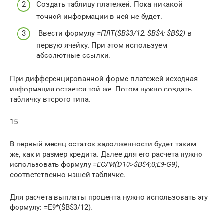
Создать таблицу платежей. Пока никакой
точной информации в ней не будет.
Ввести формулу
=ПЛТ($B$3/12; $B$4; $B$2)
в
первую ячейку. При этом используем
абсолютные ссылки.
При дифференцированной форме платежей исходная
информация остается той же. Потом нужно создать
табличку второго типа.
15
В первый месяц остаток задолженности будет таким
же, как и размер кредита. Далее для его расчета нужно
использовать формулу
=ЕСЛИ(D10>$B$4;0;E9-G9)
,
соответственно нашей табличке.
Для расчета выплаты процента нужно использовать эту
формулу: =E9*($B$3/12).