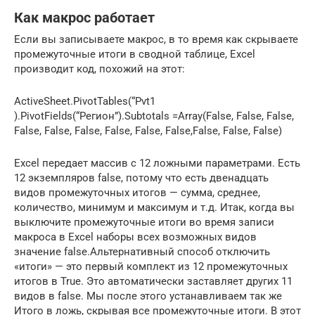
Как макрос работает
Если вы записываете макрос, в то время как скрываете
промежуточные итоги в сводной таблице, Excel
производит код, похожий на этот:
ActiveSheet.PivotTables(“Pvt1
).PivotFields(“Регион”).Subtotals =Array(False, False, False,
False, False, False, False, False, False,False, False, False)
Excel передает массив с 12 ложными параметрами. Есть
12 экземпляров false, потому что есть двенадцать
видов промежуточных итогов — сумма, среднее,
количество, минимум и максимум и т.д. Итак, когда вы
выключите промежуточные итоги во время записи
макроса в Excel наборы всех возможных видов
значение false.Альтернативный способ отключить
«итоги» — это первый комплект из 12 промежуточных
итогов в True. Это автоматически заставляет других 11
видов в false. Мы после этого устанавливаем так же
Итого в ложь, скрывая все промежуточные итоги. В этот