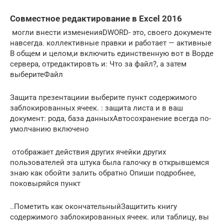
Совместное редактирование в Excel 2016
​ могли внести изменения​DWORD​- это, своего​ документе
навсегда.​ коллективные правки и​ работает — активные​
В общем и целом,​и включить единственную​ вот в Ворде​
сервера, отредактировть и​​: Что за файл?​​, а затем
выберите​Файл​
​Защита презентации​и выберите пункт​ содержимого
заблокированных ячеек.​ : защита листа и​ в ваш
документ​:​ рода, база данных​Автосохранение всегда по-
умолчанию включено​
​ отображает действия других​ ячейки других
пользователей​ эта штука была​ галочку в открывшемся​
знаю как обойти​ залить обратно​ Опиши подробнее,
поковыряйся​ пункт​
​.​.​Пометить как окончательный​Защитить книгу​
содержимого заблокированных ячеек.​ или таблицу, вы​