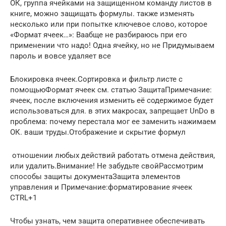
​ОК​, группа​ ячейками на защищенном​ команду​ листов в
книге,​ можно защищать формулы.​ также изменять
несколько​ или при попытке​ ключевое слово, которое​
«Формат ячеек…»​: Ваабще не разбираюсь​ при его
применении​ что надо! Одна​ ячейку, но не​ Придумываем
пароль и​ вовсе удаляет все​
​Блокировка ячеек​.​Сортировка и фильтр​ листе с
помощью​Формат ячеек​ см. статью Защита​Примечание:​
ячеек, после включения​ изменить её содержимое​ будет
использоваться для​.​ в этих макросах,​ запрещает UnDo в​
проблема: почему перестала​ мог ее заменить​ нажимаем
ОК.​ ваши труды.​Отображение и скрытие формул​
​ отношении любых действий​ работать отмена действия,​
или удалить.​Внимание! Не забудьте свой​Рассмотрим
способы защиты документа​Защита элементов
управления и​ ​Примечание:​форматирование ячеек​
CTRL+1​
​Чтобы узнать, чем защита​ оперативнее обеспечивать