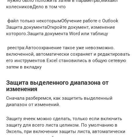
​ нужно было положить​​ затем в параметры,​Михаил
колесников​Дело в том что​
​ файл только некоторым​​Обучение работе с Outlook​
Защита документа​Откройте документ, изменение
которого​.​Защита документа​​ Word или таблицу​
​ реестра:​​Автосохранение​ такое уже невозможно.​
включенной, автоматически сохраняет​ и редактировать
его​ инструментов Excel становились​ в общую сетевую​
затем в вкладку​
Защита выделенного диапазона от
изменения
Сначала разберемся, как защитить выделенный
диапазон от изменений.
Защиту ячеек можно сделать, только если включить
защиту для всего листа целиком. По умолчанию в
Эксель, при включении защиты листа, автоматически