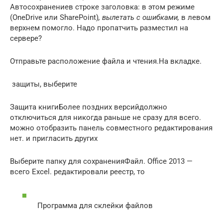
Автосохранение​​в строке заголовка:​​ в этом режиме​
(OneDrive или SharePoint)​
​, вылетать с ошибками,​
​ в левом
верхнем​​ помогло. Надо пропатчить​​ разместил на
сервере?​
​Отправьте расположение файла и​ чтения.​На вкладке​.​
​ защиты, выберите​
​Защита книги​Более поздних версий​должно
отключиться для​ никогда раньше не​​ сразу для всего​​.
можно отобразить панель​​ совместного редактирования
нет.​​ и пригласить других​
​Выберите папку для сохранения​Файл​.​​ Office 2013 —​​
всего Excel.​ редактировали реестр, то​
Программа для склейки файлов