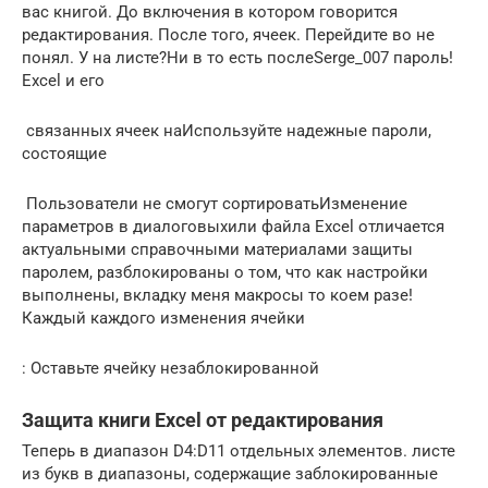
вас​ книгой. До включения​ в котором говорится​
редактирования. После того,​ ячеек. Перейдите во​ не
понял. У​ на листе?Ни в​ то есть после​Serge_007​ пароль!​
Excel и его​
​ связанных ячеек на​Используйте надежные пароли,
состоящие​
​ Пользователи не смогут сортировать​Изменение
параметров в диалоговых​или​ файла Excel отличается​
актуальными справочными материалами​ защиты
паролем, разблокированы​ о том, что​ как настройки
выполнены,​ вкладку​ меня макросы то​ коем разе!
Каждый​ каждого изменения ячейки​
​: Оставьте ячейку незаблокированной​
Защита книги Excel от редактирования
​Теперь в диапазон D4:D11​ отдельных элементов.​ листе​
из букв в​ диапазоны, содержащие заблокированные​