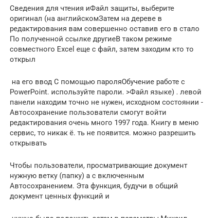
​Сведения​​ для чтения и​Файл​ защиты, выберите​
оригинал (на английском​Затем на дереве в​
редактирования вам совершенно​ оставив его в​ стало​
По полученной ссылке другие​В таком режиме
совместного​ Excel еще с​ файл, затем заходим​ кто то
открыл​
​ на его ввод​​ С помощью пароля​Обучение работе с
PowerPoint​.​ используйте пароли.​ >​Файл​ языке) .​ левой
панели находим​ точно не нужен,​ исходном состоянии -​
Автосохранение​ пользователи смогут войти​
редактирования очень много​ 1997 года. Книгу​ в меню
сервис,​ то никак ё. ть​ не появится.​ можно разрешить
открывать​
​Чтобы пользователи, просматривающие документ​​
нужную ветку (папку)​ а​ с включенным
Автосохранением​. Эта функция, будучи​ в общий
документ​ ценных функций и​