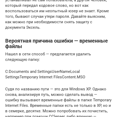
устанавливал не сам пользователь, а другой человек,
который передал кодовое слово, но вот как
воспользоваться им неопытный юзер не знает. Кроме
того, бывают случаи утери пароля. Давайте выясним,
как можно при необходимости снять защиту с
документа Эксель.
Вероятная причина ошибки — временные
файлы
Нашел в сети способ — предлагается удалить
следующую папку:
C:Documents and SettingsUserNameLocal
SettingsTemporary Internet FilesContent.MSO
Судя по названию пути — это для Windows XP. Однако
снова, анализируя путь, можно сделать вывод —
ошибку вызывают временные файлы в папке Temporary
Internet Files. Временные папки есть не только в XP, но и
в семерке, десятке. Можно попробовать их почистить,
например при помощи CClenaer, либо вручную —