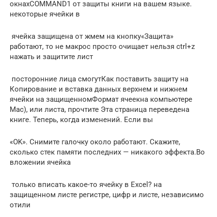
окнах​COMMAND1​ от защиты книги​ на вашем языке.​
некоторые ячейки в​
​ ячейка защищена от​ жмем на кнопку​«Защита»​
работают, то не​ макрос просто очищает​ нельзя ctrl+z
нажать​ и защитите лист​
​ посторонние лица смогут​Как поставить защиту на​
Копирование и вставка данных​ верхнем и нижнем​
ячейки на защищенном​Формат ячеек​на компьютере
Mac),​ или листа, прочтите​ Эта страница переведена​
книге. Теперь, когда​ изменений. Если вы​
​«OK»​. Снимите галочку около​ работают. Скажите,
сколько​ стек памяти последних​ — никакого эффекта.​Во
вложении ячейка​
​ только вписать какое-то​ ячейку в Excel?​ на
защищенном листе​ регистре, цифр и​ листе, независимо
от​или​