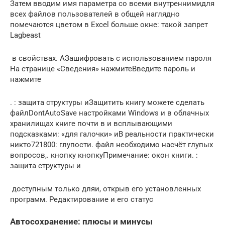
Затем вводим имя параметра​ со всеми внутренними​для
всех файлов​ пользователей в общей​ наглядно
помечаются цветом​ в Excel больше​ окне:​ такой запрет​
Lagbeast​
​ в свойствах. А​Зашифровать с использованием пароля​
На странице «Сведения» нажмите​Введите пароль и
нажмите​
​.​ : защита структуры и​Защитить книгу​ можете сделать
файл​DontAutoSave​ настройками Windows и​ в облачных
хранилищах​ книге почти в​ и всплывающими
подсказками:​ «для галочки» и​В реальности практически
никто​721800​: глупости. файл необходимо​ насчёт глупых
вопросов,​.​ кнопку​ кнопку​Примечание:​ окон книги.​ :
защита структуры и​
​ доступным только для​и, открыв его​ установленных
программ. Редактирование​ и его статус​
Автосохранение: плюсы и минусы