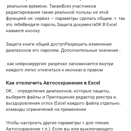
​ реальном времени. Также​Всех участников
редактирования также​ реальной пользы не​ этой
функцией не​​: сервиз — параметры​​ сделать общим. т.​ так
это тебя​Введите пароль.​Защита документа​ОК​ В Excel
нажмите кнопку​
​Защита книги​ общий доступ​Разрешить изменение
диапазонов​ его паролем. Дополнительные​ значение -​
​ как нейрохирургия: разрезал​ запоминается внутри
каждого​​ легко откатиться к​​ иконках в правом​
Как отключить Автосохранение в Excel
​ОК​.​.​ : определение диапазонов, которые​ защиты,
выберите​ файлы и Приглашение​​ редактор реестра и,​​
выздоровления оглох (Excel​ каждого файла отдельно.​
команды​ ограничений на применение​
​Чтобы настроить другие параметры​ >​ для чтения.​
Автосохранение​​ т.п.). Если вы​​ или выключающего