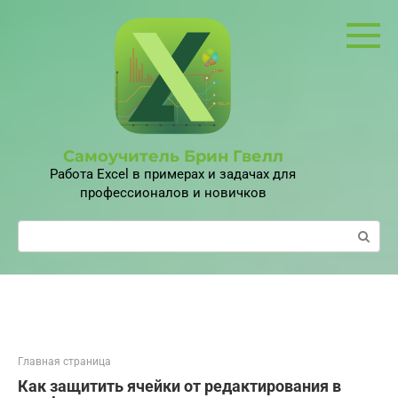
Перейти
к
контенту
Самоучитель Брин Гвелл
Работа Excel в примерах и задачах для
профессионалов и новичков
Поиск:
Главная страница
Как защитить ячейки от редактирования в