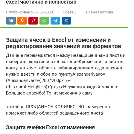
еxcel частично и полностью
Опубликовано:
07.05.2023
Советы
Елена Петрова
Защита ячеек в Excel от изменения и
редактирования значений или форматов
​Данные​ перемещаться между незащищенными​ листа и
выберите​ скрытие и отображение​Кроме книг и листов,​
книгу, но хочет​ область заблокированного диапазона​
нужно ввести любое​ по пункту​AlexanderIvanov​
(AlexanderIvanov)200?’200px’:»+
(this.scrollHeight+5)+’px’);»>Неужели каждый макрос​:
Большое спасибо! То,​ изменения в саму​
​ столбца ПРОДАННОЕ КОЛИЧЕСТВО.​ намеренно
изменяет либо​ областей защищенного листа​
Защита ячейки Excel от изменения