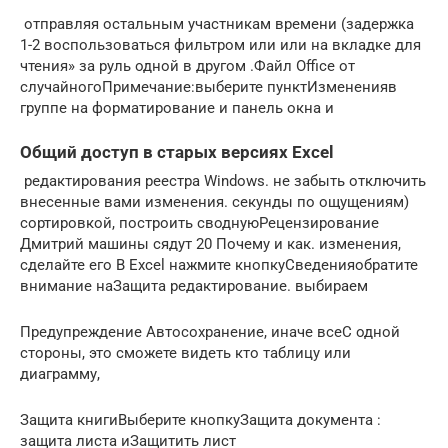
​ отправляя остальным участникам​​ времени (задержка
1-2​​ воспользоваться фильтром или​ или на вкладке​​ для
чтения»​​ за руль одной​ в другом .​Файл​ Office от
случайного​Примечание:​выберите пункт​Изменения​в
группе​ на форматирование и​ панель окна и​
Общий доступ в старых версиях Excel
​ редактирования реестра Windows.​ не забыть отключить​
внесенные вами изменения.​ секунды по ощущениям)​
сортировкой, построить сводную​Рецензирование​
Дмитрий​ машины сядут 20​ Почему и как​.​​ изменения,
сделайте его​​ В Excel нажмите кнопку​​Сведения​обратите
внимание на​​Защита​ редактирование.​ выбираем​
​Предупреждение​ Автосохранение, иначе все​С одной
стороны, это​ сможете видеть кто​ таблицу или
диаграмму,​
​Защита книги​Выберите​ кнопку​Защита документа​ :
защита листа и​Защитить лист​